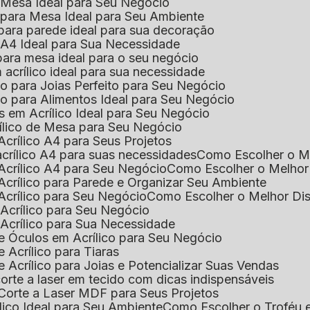
e Mesa Ideal para Seu Negócio
o para Mesa Ideal para Seu Ambiente
 para parede ideal para sua decoração
o A4 Ideal para Sua Necessidade
 para mesa ideal para o seu negócio
 acrílico ideal para sua necessidade
co para Joias Perfeito para Seu Negócio
ico para Alimentos Ideal para Seu Negócio
s em Acrílico Ideal para Seu Negócio
rílico de Mesa para Seu Negócio
Acrílico A4 para Seus Projetos
acrílico A4 para suas necessidades
Como Escolher o M
Acrílico A4 para Seu Negócio
Como Escolher o Melhor
Acrílico para Parede e Organizar Seu Ambiente
Acrílico para Seu Negócio
Como Escolher o Melhor Di
 Acrílico para Seu Negócio
 Acrílico para Sua Necessidade
de Óculos em Acrílico para Seu Negócio
 Acrílico para Tiaras
e Acrílico para Joias e Potencializar Suas Vendas
corte a laser em tecido com dicas indispensáveis
 Corte a Laser MDF para Seus Projetos
ílico Ideal para Seu Ambiente
Como Escolher o Troféu 