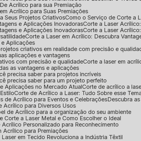
De Acrílico para sua Premiação
 em Acrílico para Suas Premiações
a Seus Projetos Criativos
Como o Serviço de Corte a L
antagens e Aplicações Inovadoras
Corte a Laser Acríli
antagens e Aplicações Inovadoras
Corte a Laser Acrílic
rsatilidade
Corte a Laser em Acrílico: Descubra Vantag
s e Aplicações
 projetos criativos em realidade com precisão e qualida
 suas aplicações e vantagens
criativos com precisão e qualidade
Corte a laser em acrí
todas as vantagens e aplicações
ocê precisa saber para projetos incríveis
você precisa saber para um projeto perfeito
ns e Aplicações no Mercado Atual
Corte de acrílico a l
Estilo
Corte de Acrílico a Laser: Tudo Sobre esse Tem
s de Acrílico para Eventos e Celebrações
Descubra a
 Acrílico para Diversos Usos
el de Acrílico para a organização do seu ambiente
e Corte a Laser Metal e Como Escolher o Ideal
e Acrílico Personalizado para Reconhecimento
m Acrílico para Premiações
 Laser em Tecido Revoluciona a Indústria Têxtil