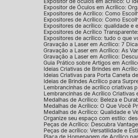
Expositor de óculos em acrílico: O i
Expositor de Óculos em Acrílico: Or
Expositores de Acrílico: Como Esco
Expositores de Acrílico: Como Esco
Expositores de acrílico: qualidade e e
Expositores de Acrílico Transparent
Expositores de acrílico: tudo o que 
Gravação a Laser em Acrílico: 7 Dic
Gravação a Laser em Acrílico: As V
Gravação a Laser em Acrílico: Desc
Guia Prático sobre Artigos em Acríl
Ideias Criativas de Brindes em Acríli
Ideias Criativas para Porta Caneta de
Ideias de Brindes Acrílico para Surp
Lembrancinhas de acrílico criativas 
Lembrancinhas de Acrílico Criativas e
Medalhas de Acrílico: Beleza e Dura
Medalhas de Acrílico: O Que Você P
Medalhas de Acrílico: Qualidade e Ve
Organize seu espaço com estilo: des
Peças de Acrílico: Descubra Vantag
Peças de acrílico: Versatilidade e Es
Placa de Homenagem de Acrílico pa