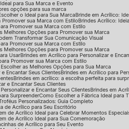
o Ideal para Sua Marca e Evento
lhores opções para sua marca
Escolher o Ideal para Sua Marca
Brinde em Acrílico: Id
ara Promover sua Marca com Estilo
Brindes Acrílico: Ide
l para Promover sua Marca com Estilo
r as Melhores Opções para Promover sua Marca
s Podem Transformar Sua Comunicação Visual
l para Promover sua Marca com Estilo
r as Melhores Opções para Promover sua Marca
 para Usar
Brindes em Acrílico para Personalizar e Enca
l para Promover sua Marca com Estilo
o Escolher as Melhores Opções para Sua Marca
r e Encantar Seus Clientes
Brindes em Acrílico para Per
ientes
Brindes em acrílico: a escolha perfeita para sur
zar e Encantar Seus Clientes
 Personalizar e Encantar Seus Clientes
Brindes em Acrí
s para Surpreender
Como Escolher a Fábrica Ideal para 
 Troféus Personalizados: Guia Completo
 de Acrílico para Seu Escritório
m de Acrílico Ideal para Celebrar Momentos Especiai
em de Acrílico Ideal para Sua Comemoração
cinhas de Acrílico para Seu Evento