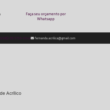
a
Faça seu orçamento por
Whatsapp
-2238
(11) 9759-0042
fernanda.acrilica@gmail.com
de Acrílico