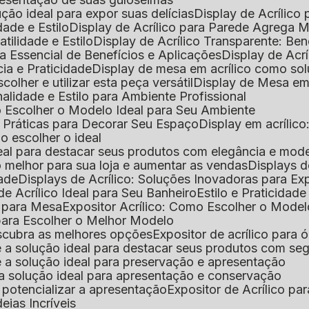
lução ideal para expor suas delícias
Display de Acrílico
dade e Estilo
Display de Acrílico para Parede Agrega
atilidade e Estilo
Display de Acrílico Transparente: Be
uia Essencial de Benefícios e Aplicações
Display de Acrí
cia e Praticidade
Display de mesa em acrílico como sol
colher e utilizar esta peça versátil
Display de Mesa em
nalidade e Estilo para Ambiente Profissional
o Escolher o Modelo Ideal para Seu Ambiente
as Práticas para Decorar Seu Espaço
Display em acríli
mo escolher o ideal
 ideal para destacar seus produtos com elegância e mod
 o melhor para sua loja e aumentar as vendas
Displays 
dade
Displays de Acrílico: Soluções Inovadoras para E
de Acrílico Ideal para Seu Banheiro
Estilo e Praticidad
o para Mesa
Expositor Acrílico: Como Escolher o Mode
s para Escolher o Melhor Modelo
descubra as melhores opções
Expositor de acrílico para 
s é a solução ideal para destacar seus produtos com seg
s é a solução ideal para preservação e apresentação
s: a solução ideal para apresentação e conservação
o potencializar a apresentação
Expositor de Acrílico pa
deias Incríveis