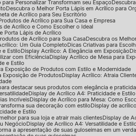
o para Personalizar Transformam seu Espaço
Descubra
ito
Descubra o Melhor Porta Lápis em Acrílico para O
eta de Acrílico para Seu Escritório
 Produtos de Acrílico para Sua Casa e Empresa
s de Acrílico e Como Escolher o Ideal
e Porta Lápis de Acrílico
Produtos de Acrílico para Sua Casa
Descubra os Melho
Acrílico: Um Guia Completo
Dicas Criativas para Escol
 e Estilo
Display Acrílico: A Elegância em Exposição
D
ilizar com Eficiência
Display Acrílico de Mesa para E
de e Estilo
 para Exposição de Produtos com Estilo e Modernidade
ara Exposição de Produtos
Display Acrílico: Atraia Clien
idade
al para destacar seus produtos com elegância e praticid
ersatilidade
Display de Acrílico A4: Praticidade e Estilo
ias Incríveis
Display de Acrílico para Mesa: Como Esc
 transforma sua decoração com estilo
Display de acríli
icidade e Estilo
melhor para sua loja e atrair mais clientes
Display de A
Seu Negócio
Display de Acrílico A4: Versatilidade e Estil
nsforma a apresentação de suas guloseimas em um verd
apresentação de suas guloseimas