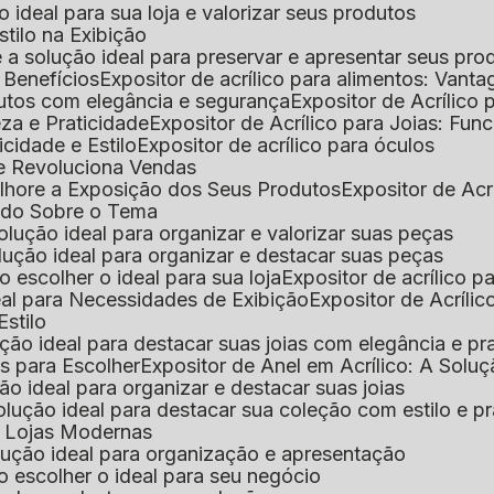
 o ideal para sua loja e valorizar seus produtos
Estilo na Exibição
 é a solução ideal para preservar e apresentar seus pro
: Benefícios
Expositor de acrílico para alimentos: Vant
rodutos com elegância e segurança
Expositor de Acrílico
eza e Praticidade
Expositor de Acrílico para Joias: Func
icidade e Estilo
Expositor de acrílico para óculos
que Revoluciona Vendas
Melhore a Exposição dos Seus Produtos
Expositor de Acr
Tudo Sobre o Tema
 solução ideal para organizar e valorizar suas peças
 solução ideal para organizar e destacar suas peças
mo escolher o ideal para sua loja
Expositor de acrílico 
deal para Necessidades de Exibição
Expositor de Acríli
Estilo
lução ideal para destacar suas joias com elegância e pr
as para Escolher
Expositor de Anel em Acrílico: A Solu
ção ideal para organizar e destacar suas joias
solução ideal para destacar sua coleção com estilo e p
ra Lojas Modernas
solução ideal para organização e apresentação
mo escolher o ideal para seu negócio