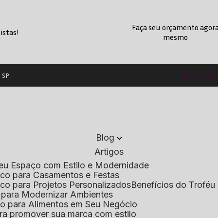
Faça seu orçamento agor
istas!
mesmo
- SP
(11) 2236
Blog
Artigos
 Seu Espaço com Estilo e Modernidade
lico para Casamentos e Festas
lico para Projetos Personalizados
Benefícios do Troféu 
do para Modernizar Ambientes
lico para Alimentos em Seu Negócio
 para promover sua marca com estilo