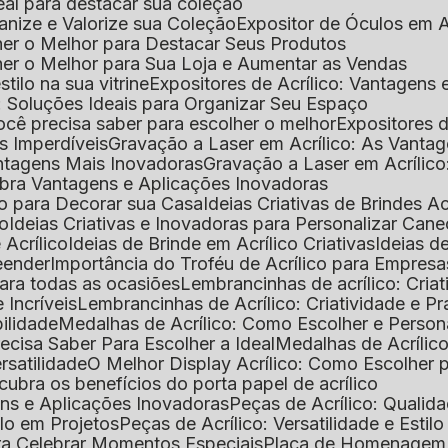
deal para destacar sua coleção
ganize e Valorize sua Coleção
Expositor de Óculos em Ac
lher o Melhor para Destacar Seus Produtos
lher o Melhor para Sua Loja e Aumentar as Vendas
stilo na sua vitrine
Expositores de Acrílico: Vantagens
e: Soluções Ideais para Organizar Seu Espaço
você precisa saber para escolher o melhor
Expositores d
as Imperdíveis
Gravação a Laser em Acrílico: As Vanta
antagens Mais Inovadoras
Gravação a Laser em Acríli
ubra Vantagens e Aplicações Inovadoras
ico para Decorar sua Casa
Ideias Criativas de Brindes Ac
co
Ideias Criativas e Inovadoras para Personalizar Cane
 Acrílico
Ideias de Brinde em Acrílico Criativas
Ideias d
reender
Importância do Troféu de Acrílico para Empresa
para todas as ocasiões
Lembrancinhas de acrílico: Cria
 Incríveis
Lembrancinhas de Acrílico: Criatividade e P
bilidade
Medalhas de Acrílico: Como Escolher e Person
recisa Saber Para Escolher a Ideal
Medalhas de Acrílico
rsatilidade
O Melhor Display Acrílico: Como Escolher
cubra os benefícios do porta papel de acrílico
ens e Aplicações Inovadoras
Peças de Acrílico: Qualid
tilo em Projetos
Peças de Acrílico: Versatilidade e Estil
ra Celebrar Momentos Especiais
Placa de Homenagem d