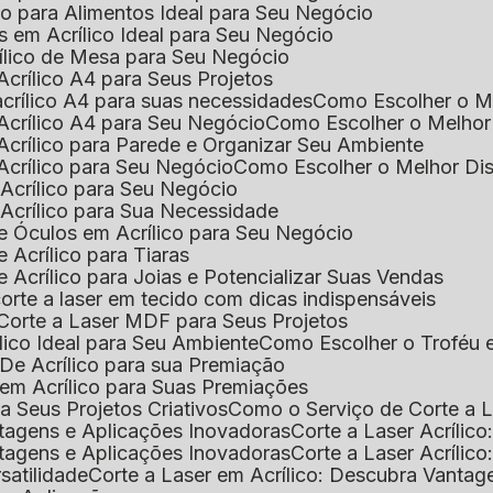
ico para Alimentos Ideal para Seu Negócio
s em Acrílico Ideal para Seu Negócio
rílico de Mesa para Seu Negócio
Acrílico A4 para Seus Projetos
acrílico A4 para suas necessidades
Como Escolher o M
Acrílico A4 para Seu Negócio
Como Escolher o Melhor
Acrílico para Parede e Organizar Seu Ambiente
Acrílico para Seu Negócio
Como Escolher o Melhor Di
 Acrílico para Seu Negócio
 Acrílico para Sua Necessidade
de Óculos em Acrílico para Seu Negócio
 Acrílico para Tiaras
e Acrílico para Joias e Potencializar Suas Vendas
corte a laser em tecido com dicas indispensáveis
 Corte a Laser MDF para Seus Projetos
ílico Ideal para Seu Ambiente
Como Escolher o Troféu 
De Acrílico para sua Premiação
 em Acrílico para Suas Premiações
a Seus Projetos Criativos
Como o Serviço de Corte a L
antagens e Aplicações Inovadoras
Corte a Laser Acríli
antagens e Aplicações Inovadoras
Corte a Laser Acrílic
rsatilidade
Corte a Laser em Acrílico: Descubra Vantag