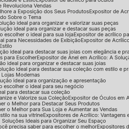
que Revoluciona Vendas
Melhore a Exposição dos Seus Produtos
Expositor de Acr
Tudo Sobre o Tema
 solução ideal para organizar e valorizar suas peças
 solução ideal para organizar e destacar suas peças
mo escolher o ideal para sua loja
Expositor de acrílico 
deal para Necessidades de Exibição
Expositor de Acríli
Estilo
lução ideal para destacar suas joias com elegância e pr
as para Escolher
Expositor de Anel em Acrílico: A Solu
ção ideal para organizar e destacar suas joias
solução ideal para destacar sua coleção com estilo e p
ra Lojas Modernas
solução ideal para organização e apresentação
mo escolher o ideal para seu negócio
deal para destacar sua coleção
ganize e Valorize sua Coleção
Expositor de Óculos em Ac
lher o Melhor para Destacar Seus Produtos
lher o Melhor para Sua Loja e Aumentar as Vendas
stilo na sua vitrine
Expositores de Acrílico: Vantagens
e: Soluções Ideais para Organizar Seu Espaço
você precisa saber para escolher o melhor
Expositores d