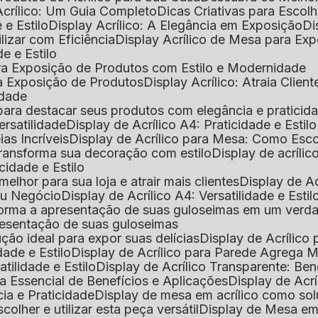
Acrílico: Um Guia Completo
Dicas Criativas para Escol
 e Estilo
Display Acrílico: A Elegância em Exposição
D
ilizar com Eficiência
Display Acrílico de Mesa para E
de e Estilo
 para Exposição de Produtos com Estilo e Modernidade
ara Exposição de Produtos
Display Acrílico: Atraia Clien
idade
al para destacar seus produtos com elegância e praticid
ersatilidade
Display de Acrílico A4: Praticidade e Estilo
ias Incríveis
Display de Acrílico para Mesa: Como Esc
 transforma sua decoração com estilo
Display de acríli
icidade e Estilo
melhor para sua loja e atrair mais clientes
Display de A
Seu Negócio
Display de Acrílico A4: Versatilidade e Estil
nsforma a apresentação de suas guloseimas em um verd
apresentação de suas guloseimas
lução ideal para expor suas delícias
Display de Acrílico
dade e Estilo
Display de Acrílico para Parede Agrega
atilidade e Estilo
Display de Acrílico Transparente: Be
uia Essencial de Benefícios e Aplicações
Display de Acrí
cia e Praticidade
Display de mesa em acrílico como sol
colher e utilizar esta peça versátil
Display de Mesa em