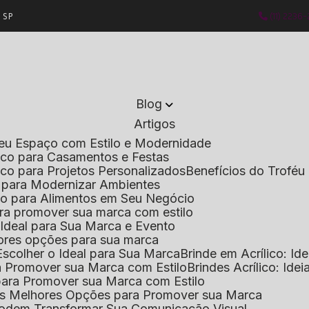
- SP
(11) 2236
Blog
Artigos
 Seu Espaço com Estilo e Modernidade
lico para Casamentos e Festas
lico para Projetos Personalizados
Benefícios do Troféu 
do para Modernizar Ambientes
lico para Alimentos em Seu Negócio
 para promover sua marca com estilo
o Ideal para Sua Marca e Evento
lhores opções para sua marca
Escolher o Ideal para Sua Marca
Brinde em Acrílico: Id
ara Promover sua Marca com Estilo
Brindes Acrílico: Ide
l para Promover sua Marca com Estilo
r as Melhores Opções para Promover sua Marca
s Podem Transformar Sua Comunicação Visual