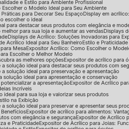
nalidade e Estilo para Ambiente Profissional
o Escolher o Modelo Ideal para Seu Ambiente
as Práticas para Decorar Seu Espaço
Display em acríli
mo escolher o ideal
 ideal para destacar seus produtos com elegância e mod
 o melhor para sua loja e aumentar as vendas
Displays 
dade
Displays de Acrílico: Soluções Inovadoras para E
de Acrílico Ideal para Seu Banheiro
Estilo e Praticidad
o para Mesa
Expositor Acrílico: Como Escolher o Mode
s para Escolher o Melhor Modelo
descubra as melhores opções
Expositor de acrílico para 
s é a solução ideal para destacar seus produtos com seg
s é a solução ideal para preservação e apresentação
s: a solução ideal para apresentação e conservação
o potencializar a apresentação
Expositor de Acrílico pa
deias Incríveis
 o ideal para sua loja e valorizar seus produtos
Estilo na Exibição
 é a solução ideal para preservar e apresentar seus pro
: Benefícios
Expositor de acrílico para alimentos: Vant
rodutos com elegância e segurança
Expositor de Acrílico
eza e Praticidade
Expositor de Acrílico para Joias: Func
icidade e Estilo
Expositor de acrílico para óculos