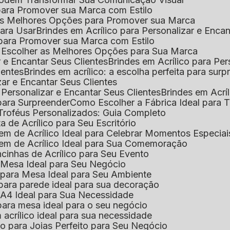
l para Promover sua Marca com Estilo
r as Melhores Opções para Promover sua Marca
 para Usar
Brindes em Acrílico para Personalizar e Enca
l para Promover sua Marca com Estilo
o Escolher as Melhores Opções para Sua Marca
r e Encantar Seus Clientes
Brindes em Acrílico para Per
ientes
Brindes em acrílico: a escolha perfeita para sur
zar e Encantar Seus Clientes
 Personalizar e Encantar Seus Clientes
Brindes em Acrí
s para Surpreender
Como Escolher a Fábrica Ideal para 
 Troféus Personalizados: Guia Completo
 de Acrílico para Seu Escritório
m de Acrílico Ideal para Celebrar Momentos Especiai
em de Acrílico Ideal para Sua Comemoração
cinhas de Acrílico para Seu Evento
e Mesa Ideal para Seu Negócio
o para Mesa Ideal para Seu Ambiente
 para parede ideal para sua decoração
o A4 Ideal para Sua Necessidade
 para mesa ideal para o seu negócio
 acrílico ideal para sua necessidade
co para Joias Perfeito para Seu Negócio