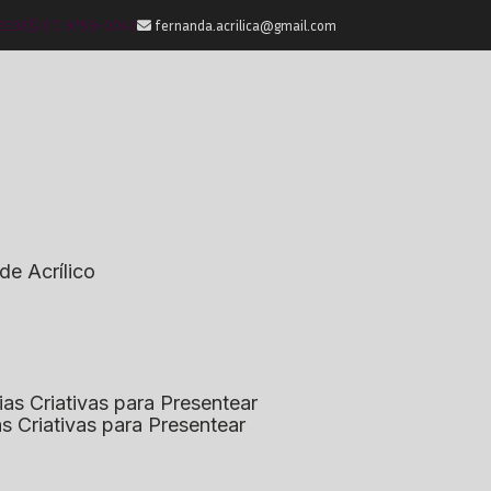
-2238
(11) 9759-0042
fernanda.acrilica@gmail.com
de Acrílico
eias Criativas para Presentear
ias Criativas para Presentear