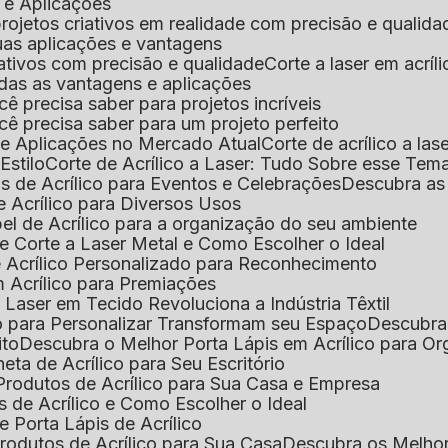
s e Aplicações
 projetos criativos em realidade com precisão e qualida
 suas aplicações e vantagens
criativos com precisão e qualidade
Corte a laser em acrí
todas as vantagens e aplicações
ocê precisa saber para projetos incríveis
você precisa saber para um projeto perfeito
ns e Aplicações no Mercado Atual
Corte de acrílico a l
Estilo
Corte de Acrílico a Laser: Tudo Sobre esse Tem
s de Acrílico para Eventos e Celebrações
Descubra a
 Acrílico para Diversos Usos
el de Acrílico para a organização do seu ambiente
e Corte a Laser Metal e Como Escolher o Ideal
e Acrílico Personalizado para Reconhecimento
m Acrílico para Premiações
 Laser em Tecido Revoluciona a Indústria Têxtil
o para Personalizar Transformam seu Espaço
Descubra
ito
Descubra o Melhor Porta Lápis em Acrílico para O
eta de Acrílico para Seu Escritório
 Produtos de Acrílico para Sua Casa e Empresa
s de Acrílico e Como Escolher o Ideal
e Porta Lápis de Acrílico
Produtos de Acrílico para Sua Casa
Descubra os Melho