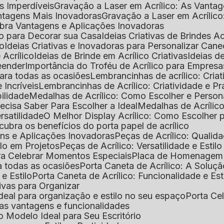
as Imperdíveis
Gravação a Laser em Acrílico: As Vanta
antagens Mais Inovadoras
Gravação a Laser em Acríli
ubra Vantagens e Aplicações Inovadoras
ico para Decorar sua Casa
Ideias Criativas de Brindes Ac
co
Ideias Criativas e Inovadoras para Personalizar Cane
 Acrílico
Ideias de Brinde em Acrílico Criativas
Ideias d
reender
Importância do Troféu de Acrílico para Empresa
para todas as ocasiões
Lembrancinhas de acrílico: Cria
 Incríveis
Lembrancinhas de Acrílico: Criatividade e P
bilidade
Medalhas de Acrílico: Como Escolher e Person
recisa Saber Para Escolher a Ideal
Medalhas de Acrílico
rsatilidade
O Melhor Display Acrílico: Como Escolher
cubra os benefícios do porta papel de acrílico
ens e Aplicações Inovadoras
Peças de Acrílico: Qualid
tilo em Projetos
Peças de Acrílico: Versatilidade e Estil
ra Celebrar Momentos Especiais
Placa de Homenagem d
a todas as ocasiões
Porta Caneta de Acrílico: A Soluç
 e Estilo
Porta Caneta de Acrílico: Funcionalidade e E
tivas para Organizar
o ideal para organização e estilo no seu espaço
Porta Ce
suas vantagens e funcionalidades
 o Modelo Ideal para Seu Escritório