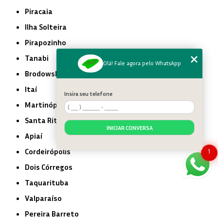
Piracaia
Ilha Solteira
Pirapozinho
Tanabi
Olá! Fale agora pelo WhatsApp
Brodowski
Itaí
Insira seu telefone
Martinópolis
Santa Rita do Passa Quatro
INICIAR CONVERSA
Apiaí
Cordeirópolis
1
Dois Córregos
Taquarituba
Valparaíso
Pereira Barreto