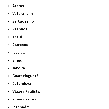
Araras
Votorantim
Sertãozinho
Valinhos
Tatuí
Barretos
Itatiba
Birigui
Jandira
Guaratinguetá
Catanduva
Várzea Paulista
Ribeirão Pires
Itanhaém