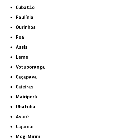
Cubatão
Paulínia
Ourinhos
Poá
Assis
Leme
Votuporanga
Caçapava
Caieiras
Mairiporã
Ubatuba
Avaré
Cajamar
Mogi Mirim