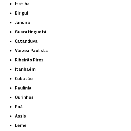
Itatiba
Birigui
Jandira
Guaratinguetá
Catanduva
Várzea Paulista
Ribeirão Pires
Itanhaém
Cubatão
Paulínia
Ourinhos
Poá
Assis
Leme