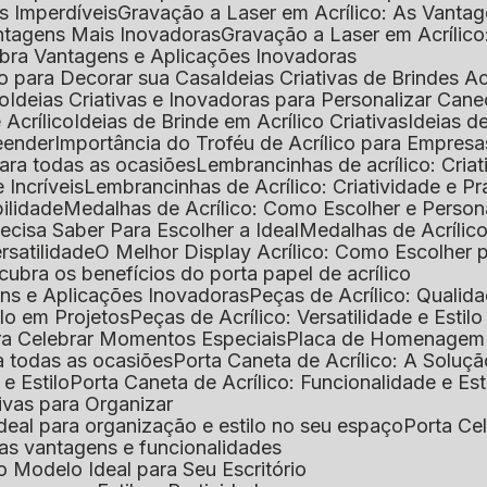
as Imperdíveis
Gravação a Laser em Acrílico: As Vanta
antagens Mais Inovadoras
Gravação a Laser em Acríli
ubra Vantagens e Aplicações Inovadoras
ico para Decorar sua Casa
Ideias Criativas de Brindes Ac
co
Ideias Criativas e Inovadoras para Personalizar Cane
 Acrílico
Ideias de Brinde em Acrílico Criativas
Ideias d
reender
Importância do Troféu de Acrílico para Empresa
para todas as ocasiões
Lembrancinhas de acrílico: Cria
 Incríveis
Lembrancinhas de Acrílico: Criatividade e P
bilidade
Medalhas de Acrílico: Como Escolher e Person
recisa Saber Para Escolher a Ideal
Medalhas de Acrílico
rsatilidade
O Melhor Display Acrílico: Como Escolher
cubra os benefícios do porta papel de acrílico
ens e Aplicações Inovadoras
Peças de Acrílico: Qualid
tilo em Projetos
Peças de Acrílico: Versatilidade e Estil
ra Celebrar Momentos Especiais
Placa de Homenagem d
a todas as ocasiões
Porta Caneta de Acrílico: A Soluç
 e Estilo
Porta Caneta de Acrílico: Funcionalidade e E
tivas para Organizar
o ideal para organização e estilo no seu espaço
Porta Ce
suas vantagens e funcionalidades
 o Modelo Ideal para Seu Escritório