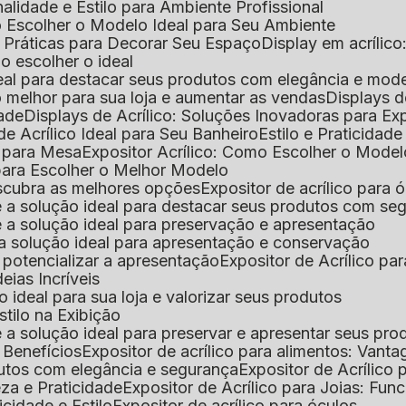
nalidade e Estilo para Ambiente Profissional
o Escolher o Modelo Ideal para Seu Ambiente
as Práticas para Decorar Seu Espaço
Display em acríli
mo escolher o ideal
 ideal para destacar seus produtos com elegância e mod
 o melhor para sua loja e aumentar as vendas
Displays 
dade
Displays de Acrílico: Soluções Inovadoras para E
de Acrílico Ideal para Seu Banheiro
Estilo e Praticidad
o para Mesa
Expositor Acrílico: Como Escolher o Mode
s para Escolher o Melhor Modelo
descubra as melhores opções
Expositor de acrílico para 
s é a solução ideal para destacar seus produtos com seg
s é a solução ideal para preservação e apresentação
s: a solução ideal para apresentação e conservação
o potencializar a apresentação
Expositor de Acrílico pa
deias Incríveis
 o ideal para sua loja e valorizar seus produtos
Estilo na Exibição
 é a solução ideal para preservar e apresentar seus pro
: Benefícios
Expositor de acrílico para alimentos: Vant
rodutos com elegância e segurança
Expositor de Acrílico
eza e Praticidade
Expositor de Acrílico para Joias: Func
icidade e Estilo
Expositor de acrílico para óculos