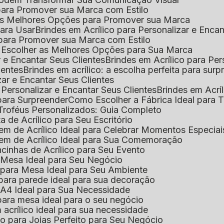
l para Promover sua Marca com Estilo
r as Melhores Opções para Promover sua Marca
 para Usar
Brindes em Acrílico para Personalizar e Enca
l para Promover sua Marca com Estilo
o Escolher as Melhores Opções para Sua Marca
r e Encantar Seus Clientes
Brindes em Acrílico para Per
ientes
Brindes em acrílico: a escolha perfeita para sur
zar e Encantar Seus Clientes
 Personalizar e Encantar Seus Clientes
Brindes em Acrí
s para Surpreender
Como Escolher a Fábrica Ideal para 
 Troféus Personalizados: Guia Completo
 de Acrílico para Seu Escritório
m de Acrílico Ideal para Celebrar Momentos Especiai
em de Acrílico Ideal para Sua Comemoração
cinhas de Acrílico para Seu Evento
e Mesa Ideal para Seu Negócio
o para Mesa Ideal para Seu Ambiente
 para parede ideal para sua decoração
o A4 Ideal para Sua Necessidade
 para mesa ideal para o seu negócio
 acrílico ideal para sua necessidade
co para Joias Perfeito para Seu Negócio