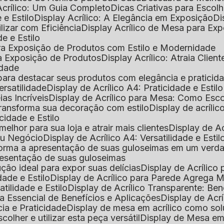
Acrílico: Um Guia Completo
Dicas Criativas para Escol
 e Estilo
Display Acrílico: A Elegância em Exposição
D
ilizar com Eficiência
Display Acrílico de Mesa para E
de e Estilo
 para Exposição de Produtos com Estilo e Modernidade
ara Exposição de Produtos
Display Acrílico: Atraia Clien
idade
al para destacar seus produtos com elegância e praticid
ersatilidade
Display de Acrílico A4: Praticidade e Estilo
ias Incríveis
Display de Acrílico para Mesa: Como Esc
 transforma sua decoração com estilo
Display de acríli
icidade e Estilo
melhor para sua loja e atrair mais clientes
Display de A
Seu Negócio
Display de Acrílico A4: Versatilidade e Estil
nsforma a apresentação de suas guloseimas em um verd
apresentação de suas guloseimas
lução ideal para expor suas delícias
Display de Acrílico
dade e Estilo
Display de Acrílico para Parede Agrega
atilidade e Estilo
Display de Acrílico Transparente: Be
uia Essencial de Benefícios e Aplicações
Display de Acrí
cia e Praticidade
Display de mesa em acrílico como sol
colher e utilizar esta peça versátil
Display de Mesa em