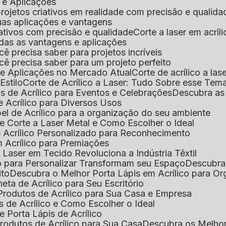
s e Aplicações
 projetos criativos em realidade com precisão e qualida
 suas aplicações e vantagens
criativos com precisão e qualidade
Corte a laser em acrí
todas as vantagens e aplicações
ocê precisa saber para projetos incríveis
você precisa saber para um projeto perfeito
ns e Aplicações no Mercado Atual
Corte de acrílico a l
Estilo
Corte de Acrílico a Laser: Tudo Sobre esse Tem
s de Acrílico para Eventos e Celebrações
Descubra a
 Acrílico para Diversos Usos
el de Acrílico para a organização do seu ambiente
e Corte a Laser Metal e Como Escolher o Ideal
e Acrílico Personalizado para Reconhecimento
m Acrílico para Premiações
 Laser em Tecido Revoluciona a Indústria Têxtil
o para Personalizar Transformam seu Espaço
Descubra
ito
Descubra o Melhor Porta Lápis em Acrílico para O
eta de Acrílico para Seu Escritório
 Produtos de Acrílico para Sua Casa e Empresa
s de Acrílico e Como Escolher o Ideal
e Porta Lápis de Acrílico
Produtos de Acrílico para Sua Casa
Descubra os Melho