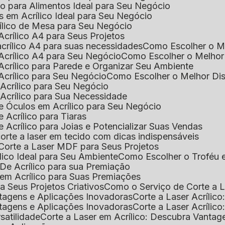
ico para Alimentos Ideal para Seu Negócio
s em Acrílico Ideal para Seu Negócio
rílico de Mesa para Seu Negócio
Acrílico A4 para Seus Projetos
acrílico A4 para suas necessidades
Como Escolher o M
Acrílico A4 para Seu Negócio
Como Escolher o Melhor
Acrílico para Parede e Organizar Seu Ambiente
Acrílico para Seu Negócio
Como Escolher o Melhor Di
 Acrílico para Seu Negócio
 Acrílico para Sua Necessidade
de Óculos em Acrílico para Seu Negócio
 Acrílico para Tiaras
e Acrílico para Joias e Potencializar Suas Vendas
corte a laser em tecido com dicas indispensáveis
 Corte a Laser MDF para Seus Projetos
ílico Ideal para Seu Ambiente
Como Escolher o Troféu 
De Acrílico para sua Premiação
 em Acrílico para Suas Premiações
a Seus Projetos Criativos
Como o Serviço de Corte a L
antagens e Aplicações Inovadoras
Corte a Laser Acríli
antagens e Aplicações Inovadoras
Corte a Laser Acrílic
rsatilidade
Corte a Laser em Acrílico: Descubra Vantag