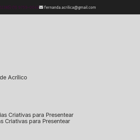
-2238
(11) 9759-0042
fernanda.acrilica@gmail.com
de Acrílico
eias Criativas para Presentear
ias Criativas para Presentear