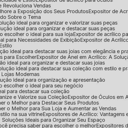
que Revoluciona Vendas
Melhore a Exposição dos Seus Produtos
Expositor de Acr
Tudo Sobre o Tema
 solução ideal para organizar e valorizar suas peças
 solução ideal para organizar e destacar suas peças
mo escolher o ideal para sua loja
Expositor de acrílico 
deal para Necessidades de Exibição
Expositor de Acríli
Estilo
lução ideal para destacar suas joias com elegância e pr
as para Escolher
Expositor de Anel em Acrílico: A Solu
ção ideal para organizar e destacar suas joias
solução ideal para destacar sua coleção com estilo e p
ra Lojas Modernas
solução ideal para organização e apresentação
mo escolher o ideal para seu negócio
deal para destacar sua coleção
ganize e Valorize sua Coleção
Expositor de Óculos em Ac
lher o Melhor para Destacar Seus Produtos
lher o Melhor para Sua Loja e Aumentar as Vendas
stilo na sua vitrine
Expositores de Acrílico: Vantagens
e: Soluções Ideais para Organizar Seu Espaço
você precisa saber para escolher o melhor
Expositores d