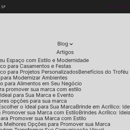
- SP
(11) 2236
Blog
Artigos
 Seu Espaço com Estilo e Modernidade
lico para Casamentos e Festas
lico para Projetos Personalizados
Benefícios do Troféu 
do para Modernizar Ambientes
lico para Alimentos em Seu Negócio
 para promover sua marca com estilo
o Ideal para Sua Marca e Evento
lhores opções para sua marca
Escolher o Ideal para Sua Marca
Brinde em Acrílico: Id
ara Promover sua Marca com Estilo
Brindes Acrílico: Ide
l para Promover sua Marca com Estilo
r as Melhores Opções para Promover sua Marca
s Podem Transformar Sua Comunicação Visual