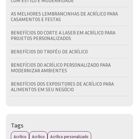
COM ESTILO E MODERNIDADE
AS MELHORES LEMBRANCINHAS DE ACRÍLICO PARA
CASAMENTOS E FESTAS
BENEFÍCIOS DO CORTE A LASER EM ACRÍLICO PARA
PROJETOS PERSONALIZADOS
BENEFÍCIOS DO TROFÉU DE ACRÍLICO
BENEFÍCIOS DO ACRÍLICO PERSONALIZADO PARA
MODERNIZAR AMBIENTES
BENEFÍCIOS DOS EXPOSITORES DE ACRÍLICO PARA
ALIMENTOS EM SEU NEGÓCIO
BRINDE EM ACRÍLICO: A ESCOLHA IDEAL PARA
PROMOVER SUA MARCA COM ESTILO
BRINDE EM ACRÍLICO: COMO ESCOLHER O IDEAL PARA
Tags
SUA MARCA E EVENTO
Acrílico
Acrílico
Acrílico personalizado