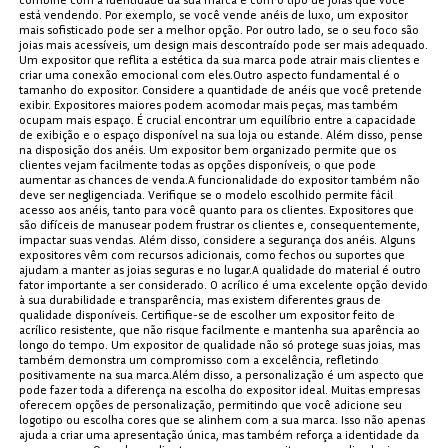
está vendendo. Por exemplo, se você vende anéis de luxo, um expositor
mais sofisticado pode ser a melhor opção. Por outro lado, se o seu foco são
joias mais acessíveis, um design mais descontraído pode ser mais adequado.
Um expositor que reflita a estética da sua marca pode atrair mais clientes e
criar uma conexão emocional com eles.Outro aspecto fundamental é o
tamanho do expositor. Considere a quantidade de anéis que você pretende
exibir. Expositores maiores podem acomodar mais peças, mas também
ocupam mais espaço. É crucial encontrar um equilíbrio entre a capacidade
de exibição e o espaço disponível na sua loja ou estande. Além disso, pense
na disposição dos anéis. Um expositor bem organizado permite que os
clientes vejam facilmente todas as opções disponíveis, o que pode
aumentar as chances de venda.A funcionalidade do expositor também não
deve ser negligenciada. Verifique se o modelo escolhido permite fácil
acesso aos anéis, tanto para você quanto para os clientes. Expositores que
são difíceis de manusear podem frustrar os clientes e, consequentemente,
impactar suas vendas. Além disso, considere a segurança dos anéis. Alguns
expositores vêm com recursos adicionais, como fechos ou suportes que
ajudam a manter as joias seguras e no lugar.A qualidade do material é outro
fator importante a ser considerado. O acrílico é uma excelente opção devido
à sua durabilidade e transparência, mas existem diferentes graus de
qualidade disponíveis. Certifique-se de escolher um expositor feito de
acrílico resistente, que não risque facilmente e mantenha sua aparência ao
longo do tempo. Um expositor de qualidade não só protege suas joias, mas
também demonstra um compromisso com a excelência, refletindo
positivamente na sua marca.Além disso, a personalização é um aspecto que
pode fazer toda a diferença na escolha do expositor ideal. Muitas empresas
oferecem opções de personalização, permitindo que você adicione seu
logotipo ou escolha cores que se alinhem com a sua marca. Isso não apenas
ajuda a criar uma apresentação única, mas também reforça a identidade da