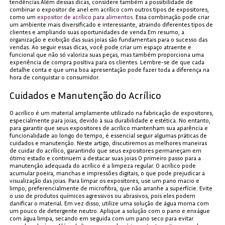
tendências.Além dessas dicas, considere também a possibilidade de
combinar o expositor de anel em acrílico com outros tipos de expositores,
como um
expositor de acrílico para alimentos
. Essa combinação pode criar
um ambiente mais diversificado e interessante, atraindo diferentes tipos de
clientes e ampliando suas oportunidades de venda.Em resumo, a
organização e exibição das suas joias são fundamentais para o sucesso das
vendas. Ao seguir essas dicas, você pode criar um espaço atraente e
funcional que não só valoriza suas peças, mas também proporciona uma
experiência de compra positiva para os clientes. Lembre-se de que cada
detalhe conta e que uma boa apresentação pode fazer toda a diferença na
hora de conquistar o consumidor.
Cuidados e Manutenção do Acrílico
O acrílico é um material amplamente utilizado na fabricação de expositores,
especialmente para joias, devido à sua durabilidade e estética. No entanto,
para garantir que seus expositores de acrílico mantenham sua aparência e
funcionalidade ao longo do tempo, é essencial seguir algumas práticas de
cuidados e manutenção. Neste artigo, discutiremos as melhores maneiras
de cuidar do acrílico, garantindo que seus expositores permaneçam em
ótimo estado e continuem a destacar suas joias.O primeiro passo para a
manutenção adequada do acrílico é a limpeza regular. O acrílico pode
acumular poeira, manchas e impressões digitais, o que pode prejudicar a
visualização das joias. Para limpar os expositores, use um pano macio e
limpo, preferencialmente de microfibra, que não arranhe a superfície. Evite
o uso de produtos químicos agressivos ou abrasivos, pois eles podem
danificar o material. Em vez disso, utilize uma solução de água morna com
um pouco de detergente neutro. Aplique a solução com o pano e enxágue
com água limpa, secando em seguida com um pano seco para evitar