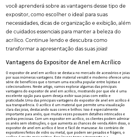
você aprenderá sobre as vantagens desse tipo de
expositor, como escolher o ideal para suas
necessidades, dicas de organização e exibição, além
de cuidados essenciais para manter a beleza do
acrílico. Continue lendo e descubra como
transformar a apresentação das suas joias!
Vantagens do Expositor de Anel em Acrílico
O expositor de anel em acrílico se destaca no mercado de acessórios e joias
por suas inúmeras vantagens. Este material versátil e moderno oferece uma
série de benefícios que o tornam uma escolha popular entre lojistas e
colecionadores. Neste artigo, vamos explorar algumas das principais
vantagens do expositor de anel em acrílico, mostrando por que ele é uma
excelente opção para quem deseja exibir suas joias com estilo e
praticidade.Uma das principais vantagens do expositor de anel em acrílico é
sua transparência. O acrílico é um material que permite uma visualização
clara das joias, destacando suas cores e brilhos. Isso é especialmente
importante para anéis, que muitas vezes possuem detalhes intrincados e
pedras preciosas. Com um expositor em acrílico, os clientes podem admirar
os anéis sem obstruções, o que aumenta as chances de venda.Além disso, o
expositor de anel em acrílico é leve e fácil de manusear. Ao contrário de
expositores feitos de vidro ou metal, que podem ser pesados e frágeis, o
acrílico é muito mais prático. Essa leveza torna o transporte e a