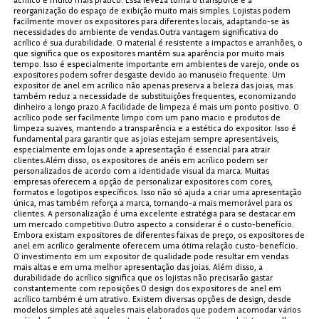
reorganização do espaço de exibição muito mais simples. Lojistas podem
facilmente mover os expositores para diferentes locais, adaptando-se às
necessidades do ambiente de vendas.Outra vantagem significativa do
acrílico é sua durabilidade. O material é resistente a impactos e arranhões, o
que significa que os expositores mantêm sua aparência por muito mais
tempo. Isso é especialmente importante em ambientes de varejo, onde os
expositores podem sofrer desgaste devido ao manuseio frequente. Um
expositor de anel em acrílico não apenas preserva a beleza das joias, mas
também reduz a necessidade de substituições frequentes, economizando
dinheiro a longo prazo.A facilidade de limpeza é mais um ponto positivo. O
acrílico pode ser facilmente limpo com um pano macio e produtos de
limpeza suaves, mantendo a transparência e a estética do expositor. Isso é
fundamental para garantir que as joias estejam sempre apresentáveis,
especialmente em lojas onde a apresentação é essencial para atrair
clientes.Além disso, os expositores de anéis em acrílico podem ser
personalizados de acordo com a identidade visual da marca. Muitas
empresas oferecem a opção de personalizar expositores com cores,
formatos e logotipos específicos. Isso não só ajuda a criar uma apresentação
única, mas também reforça a marca, tornando-a mais memorável para os
clientes. A personalização é uma excelente estratégia para se destacar em
um mercado competitivo.Outro aspecto a considerar é o custo-benefício.
Embora existam expositores de diferentes faixas de preço, os expositores de
anel em acrílico geralmente oferecem uma ótima relação custo-benefício.
O investimento em um expositor de qualidade pode resultar em vendas
mais altas e em uma melhor apresentação das joias. Além disso, a
durabilidade do acrílico significa que os lojistas não precisarão gastar
constantemente com reposições.O design dos expositores de anel em
acrílico também é um atrativo. Existem diversas opções de design, desde
modelos simples até aqueles mais elaborados que podem acomodar vários