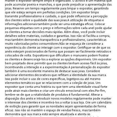
manter o expositor sempre limpo e organizado. O acrílico é um material que
pode acumular poeira e manchas, o que pode prejudicar a apresentação das
joias. Reserve um tempo regularmente para limpar o expositor, garantindo
que ele esteja sempre em perfeitas condições. Um expositor limpo
transmite profissionalismo e cuidado, o que pode influenciar a percepção
dos clientes sobre a qualidade das suas joias.A utilização de etiquetas e
informações adicionais também pode ser uma estratégia eficaz. Colocar
pequenas etiquetas com o preço e informações sobre cada anel pode ajudar
os clientes a tomar decisões mais rápidas. Além disso, você pode incluir
detalhes sobre materiais, cuidados e garantias. Isso não só facilita a compra,
mas também demonstra transparência e profissionalismo, características
muito valorizadas pelos consumidores.Não se esqueça de considerar a
experiência do cliente ao interagir com o expositor. Certifique-se de que os
anéis estejam posicionados de forma que possam ser facilmente retirados e
colocados de volta. Expositores que dificultam o manuseio podem frustrar
os clientes e desencorajá-los a explorar as opções disponíveis. Um expositor
bem projetado deve permitir que os clientes tenham acesso fácil às joias,
incentivando a interação e a experimentação.A personalização do expositor
também é uma excelente maneira de destacar suas joias. Considere
adicionar elementos decorativos que reflitam a identidade da sua marca.
Isso pode incluir o uso de cores específicas, logotipos ou até mesmo
elementos temáticos que se relacionem com a coleção de joias. Um
expositor que conta uma história ou que tem uma identidade visual forte
pode atrair mais clientes e criar um vínculo emocional com eles.Por fim,
lembre-se de que a rotatividade de produtos é fundamental. Alterar a
disposição dos anéis e introduzir novos modelos regularmente pode manter
o interesse dos clientes e incentivá-los a voltar à sua loja. Crie um calendário
de exibição para garantir que as novidades sejam apresentadas de forma
eficaz. Isso não só mantém o espaço de vendas fresco, mas também
demonstra que sua marca está sempre atualizada e atenta às