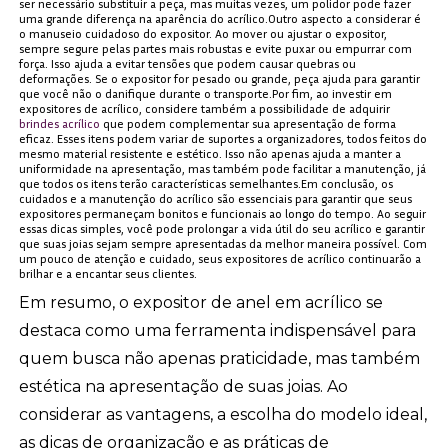
ser necessário substituir a peça, mas muitas vezes, um polidor pode fazer
uma grande diferença na aparência do acrílico.Outro aspecto a considerar é
o manuseio cuidadoso do expositor. Ao mover ou ajustar o expositor,
sempre segure pelas partes mais robustas e evite puxar ou empurrar com
força. Isso ajuda a evitar tensões que podem causar quebras ou
deformações. Se o expositor for pesado ou grande, peça ajuda para garantir
que você não o danifique durante o transporte.Por fim, ao investir em
expositores de acrílico, considere também a possibilidade de adquirir
brindes acrílico
que podem complementar sua apresentação de forma
eficaz. Esses itens podem variar de suportes a organizadores, todos feitos do
mesmo material resistente e estético. Isso não apenas ajuda a manter a
uniformidade na apresentação, mas também pode facilitar a manutenção, já
que todos os itens terão características semelhantes.Em conclusão, os
cuidados e a manutenção do acrílico são essenciais para garantir que seus
expositores permaneçam bonitos e funcionais ao longo do tempo. Ao seguir
essas dicas simples, você pode prolongar a vida útil do seu acrílico e garantir
que suas joias sejam sempre apresentadas da melhor maneira possível. Com
um pouco de atenção e cuidado, seus expositores de acrílico continuarão a
brilhar e a encantar seus clientes.
Em resumo, o expositor de anel em acrílico se
destaca como uma ferramenta indispensável para
quem busca não apenas praticidade, mas também
estética na apresentação de suas joias. Ao
considerar as vantagens, a escolha do modelo ideal,
as dicas de organização e as práticas de