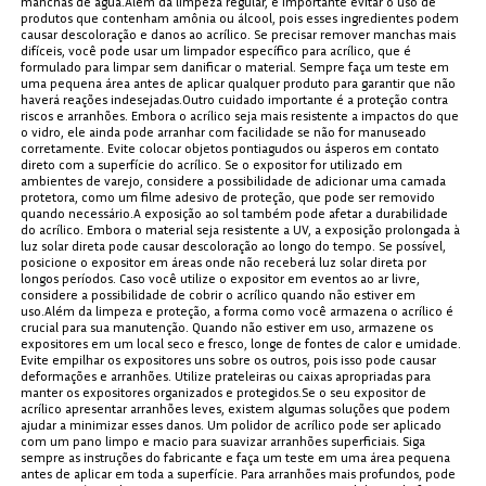
manchas de água.Além da limpeza regular, é importante evitar o uso de
produtos que contenham amônia ou álcool, pois esses ingredientes podem
causar descoloração e danos ao acrílico. Se precisar remover manchas mais
difíceis, você pode usar um limpador específico para acrílico, que é
formulado para limpar sem danificar o material. Sempre faça um teste em
uma pequena área antes de aplicar qualquer produto para garantir que não
haverá reações indesejadas.Outro cuidado importante é a proteção contra
riscos e arranhões. Embora o acrílico seja mais resistente a impactos do que
o vidro, ele ainda pode arranhar com facilidade se não for manuseado
corretamente. Evite colocar objetos pontiagudos ou ásperos em contato
direto com a superfície do acrílico. Se o expositor for utilizado em
ambientes de varejo, considere a possibilidade de adicionar uma camada
protetora, como um filme adesivo de proteção, que pode ser removido
quando necessário.A exposição ao sol também pode afetar a durabilidade
do acrílico. Embora o material seja resistente a UV, a exposição prolongada à
luz solar direta pode causar descoloração ao longo do tempo. Se possível,
posicione o expositor em áreas onde não receberá luz solar direta por
longos períodos. Caso você utilize o expositor em eventos ao ar livre,
considere a possibilidade de cobrir o acrílico quando não estiver em
uso.Além da limpeza e proteção, a forma como você armazena o acrílico é
crucial para sua manutenção. Quando não estiver em uso, armazene os
expositores em um local seco e fresco, longe de fontes de calor e umidade.
Evite empilhar os expositores uns sobre os outros, pois isso pode causar
deformações e arranhões. Utilize prateleiras ou caixas apropriadas para
manter os expositores organizados e protegidos.Se o seu expositor de
acrílico apresentar arranhões leves, existem algumas soluções que podem
ajudar a minimizar esses danos. Um polidor de acrílico pode ser aplicado
com um pano limpo e macio para suavizar arranhões superficiais. Siga
sempre as instruções do fabricante e faça um teste em uma área pequena
antes de aplicar em toda a superfície. Para arranhões mais profundos, pode