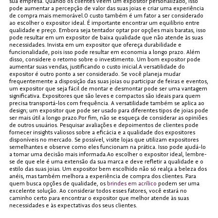
sua empresa. Quando os clientes veem um expositor personalizado, isso
pode aumentar a percepção de valor das suas joias e criar uma experiência
de compra mais memorável.O custo também é um fator a ser considerado
ao escolher o expositor ideal. É importante encontrar um equilíbrio entre
qualidade e preço. Embora seja tentador optar por opções mais baratas, isso
pode resultar em um expositor de baixa qualidade que não atende às suas
necessidades. Invista em um expositor que ofereça durabilidade e
funcionalidade, pois isso pode resultar em economia a longo prazo. Além
disso, considere o retorno sobre o investimento. Um bom expositor pode
aumentar suas vendas, justificando o custo inicial.A versatilidade do
expositor é outro ponto a ser considerado. Se você planeja mudar
frequentemente a disposição das suas joias ou participar de feiras e eventos,
um expositor que seja fácil de montar e desmontar pode ser uma vantagem
significativa. Expositores que são leves e compactos são ideais para quem
precisa transportá-los com frequência. A versatilidade também se aplica ao
design; um expositor que pode ser usado para diferentes tipos de joias pode
ser mais útil a longo prazo.Por fim, não se esqueça de considerar as opiniões
de outros usuários. Pesquisar avaliações e depoimentos de clientes pode
fornecer insights valiosos sobre a eficácia e a qualidade dos expositores
disponíveis no mercado. Se possível, visite lojas que utilizam expositores
semelhantes e observe como eles funcionam na prática. Isso pode ajudá-lo
a tomar uma decisão mais informada.Ao escolher o expositor ideal, lembre-
se de que ele é uma extensão da sua marca e deve refletir a qualidade e o
estilo das suas joias. Um expositor bem escolhido não só realça a beleza dos
anéis, mas também melhora a experiência de compra dos clientes. Para
quem busca opções de qualidade, os
brindes em acrílico
podem ser uma
excelente solução. Ao considerar todos esses fatores, você estará no
caminho certo para encontrar o expositor que melhor atende às suas
necessidades e às expectativas dos seus clientes.