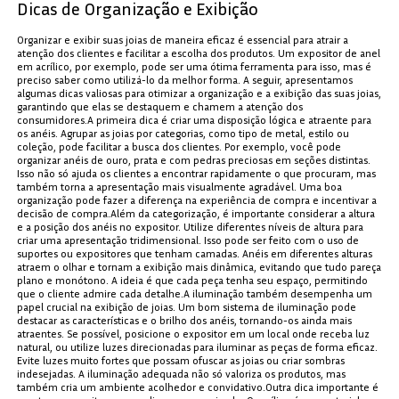
Dicas de Organização e Exibição
Organizar e exibir suas joias de maneira eficaz é essencial para atrair a
atenção dos clientes e facilitar a escolha dos produtos. Um expositor de anel
em acrílico, por exemplo, pode ser uma ótima ferramenta para isso, mas é
preciso saber como utilizá-lo da melhor forma. A seguir, apresentamos
algumas dicas valiosas para otimizar a organização e a exibição das suas joias,
garantindo que elas se destaquem e chamem a atenção dos
consumidores.A primeira dica é criar uma disposição lógica e atraente para
os anéis. Agrupar as joias por categorias, como tipo de metal, estilo ou
coleção, pode facilitar a busca dos clientes. Por exemplo, você pode
organizar anéis de ouro, prata e com pedras preciosas em seções distintas.
Isso não só ajuda os clientes a encontrar rapidamente o que procuram, mas
também torna a apresentação mais visualmente agradável. Uma boa
organização pode fazer a diferença na experiência de compra e incentivar a
decisão de compra.Além da categorização, é importante considerar a altura
e a posição dos anéis no expositor. Utilize diferentes níveis de altura para
criar uma apresentação tridimensional. Isso pode ser feito com o uso de
suportes ou expositores que tenham camadas. Anéis em diferentes alturas
atraem o olhar e tornam a exibição mais dinâmica, evitando que tudo pareça
plano e monótono. A ideia é que cada peça tenha seu espaço, permitindo
que o cliente admire cada detalhe.A iluminação também desempenha um
papel crucial na exibição de joias. Um bom sistema de iluminação pode
destacar as características e o brilho dos anéis, tornando-os ainda mais
atraentes. Se possível, posicione o expositor em um local onde receba luz
natural, ou utilize luzes direcionadas para iluminar as peças de forma eficaz.
Evite luzes muito fortes que possam ofuscar as joias ou criar sombras
indesejadas. A iluminação adequada não só valoriza os produtos, mas
também cria um ambiente acolhedor e convidativo.Outra dica importante é