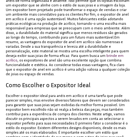
anéis de forma organizada e atraente. Isso permite que os lojistas escolham
um expositor que se alinhe com o estilo de suas joias e a imagem da loja.
Um expositor bem projetado pode transformar o espaço de vendas e criar
um ambiente mais convidativo para os clientes.Por fim, o expositor de anel
em acrílico é uma opção sustentável. Muitos fabricantes estão adotando
práticas ecológicas na produção de acrílico, tornando-o uma escolha mais
responsável para empresas que se preocupam com o meio ambiente. Além
disso, a durabilidade do material significa que menos resíduos são gerados
ao longo do tempo, contribuindo para um futuro mais sustentável.Em
resumo, as vantagens do expositor de anel em acrílico são numerosas e
variadas. Desde a sua transparência e leveza até a durabilidade e
personalização, este material se mostra uma escolha inteligente para quem
deseja exibir suas joias de forma eficaz. Para quem busca um
brinde em
acrílico
, os expositores de anel são uma excelente opção que combina
funcionalidade e estética. Ao considerar todas essas vantagens, fica claro
que o expositor de anel em acrílico é uma adição valiosa a qualquer coleção
de joias ou espaço de vendas.
Como Escolher o Expositor Ideal
Escolher o expositor ideal para anéis em acrílico é uma tarefa que pode
parecer simples, mas envolve diversos fatores que devem ser considerados
para garantir que suas joias sejam exibidas da melhor forma possível. Um
expositor bem escolhido não só realça a beleza das peças, mas também
contribui para a experiência de compra dos clientes. Neste artigo, vamos
discutir os principais aspectos a serem levados em conta ao selecionar o
expositor perfeito para suas necessidades.O primeiro fator a considerar é o
estilo do expositor. Existem diferentes designs disponíveis, desde os mais
simples até os mais elaborados. É importante escolher um estilo que
combine com a identidade da sua marca e com o tipo de joias que você