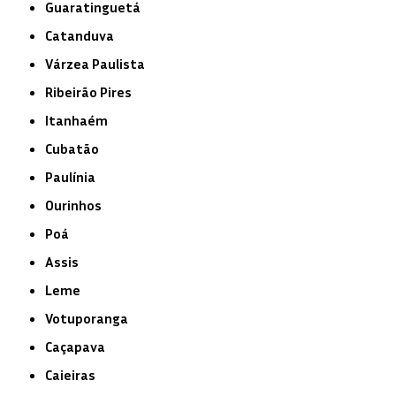
Guaratinguetá
Catanduva
Várzea Paulista
Ribeirão Pires
Itanhaém
Cubatão
Paulínia
Ourinhos
Poá
Assis
Leme
Votuporanga
Caçapava
Caieiras