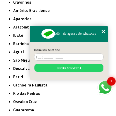
Cravinhos
Américo Brasiliense
Aparecida
Araçoiaba da Serra
Olá! Fale agora pelo WhatsApp
Ibaté
Barrinha
Insira seu telefone
Aguaí
São Miguel Arcanjo
Descalvado
INICIAR CONVERSA
Bariri
1
Cachoeira Paulista
Rio das Pedras
Osvaldo Cruz
Guararema