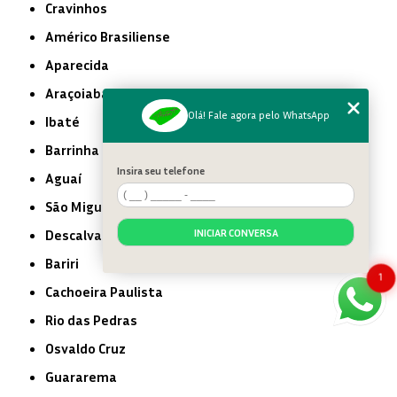
Cravinhos
Américo Brasiliense
Aparecida
Araçoiaba da Serra
Olá! Fale agora pelo WhatsApp
Ibaté
Barrinha
Insira seu telefone
Aguaí
São Miguel Arcanjo
INICIAR CONVERSA
Descalvado
Bariri
1
Cachoeira Paulista
Rio das Pedras
Osvaldo Cruz
Guararema