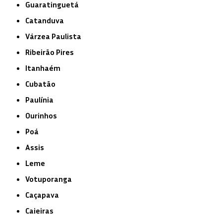
Guaratinguetá
Catanduva
Várzea Paulista
Ribeirão Pires
Itanhaém
Cubatão
Paulínia
Ourinhos
Poá
Assis
Leme
Votuporanga
Caçapava
Caieiras