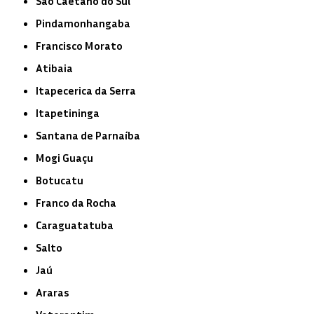
São Caetano do Sul
Pindamonhangaba
Francisco Morato
Atibaia
Itapecerica da Serra
Itapetininga
Santana de Parnaíba
Mogi Guaçu
Botucatu
Franco da Rocha
Caraguatatuba
Salto
Jaú
Araras