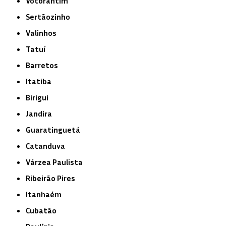
Votorantim
Sertãozinho
Valinhos
Tatuí
Barretos
Itatiba
Birigui
Jandira
Guaratinguetá
Catanduva
Várzea Paulista
Ribeirão Pires
Itanhaém
Cubatão