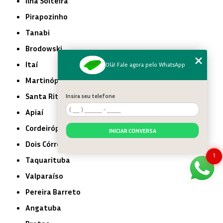
Ilha Solteira
Pirapozinho
Tanabi
Brodowski
Itaí
Olá! Fale agora pelo WhatsApp
Martinópolis
Santa Rita do Passa Quatro
Insira seu telefone
Apiaí
Cordeirópolis
INICIAR CONVERSA
Dois Córregos
1
Taquarituba
Valparaíso
Pereira Barreto
Angatuba