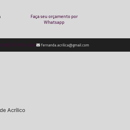
a
Faça seu orçamento por
Whatsapp
-2238
(11) 9759-0042
fernanda.acrilica@gmail.com
de Acrílico