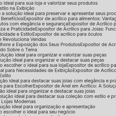
 o ideal para sua loja e valorizar seus produtos
Estilo na Exibição
 é a solução ideal para preservar e apresentar seus pro
: Benefícios
Expositor de acrílico para alimentos: Vant
rodutos com elegância e segurança
Expositor de Acrílico
eza e Praticidade
Expositor de Acrílico para Joias: Func
icidade e Estilo
Expositor de acrílico para óculos
que Revoluciona Vendas
Melhore a Exposição dos Seus Produtos
Expositor de Acr
Tudo Sobre o Tema
 solução ideal para organizar e valorizar suas peças
 solução ideal para organizar e destacar suas peças
mo escolher o ideal para sua loja
Expositor de acrílico 
deal para Necessidades de Exibição
Expositor de Acríli
Estilo
lução ideal para destacar suas joias com elegância e pr
as para Escolher
Expositor de Anel em Acrílico: A Solu
ção ideal para organizar e destacar suas joias
solução ideal para destacar sua coleção com estilo e p
ra Lojas Modernas
solução ideal para organização e apresentação
mo escolher o ideal para seu negócio