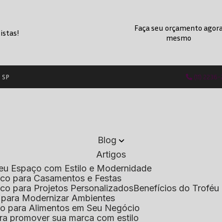
Faça seu orçamento agor
istas!
mesmo
- SP
(11) 2236
Blog
Artigos
 Seu Espaço com Estilo e Modernidade
lico para Casamentos e Festas
lico para Projetos Personalizados
Benefícios do Troféu 
do para Modernizar Ambientes
lico para Alimentos em Seu Negócio
 para promover sua marca com estilo