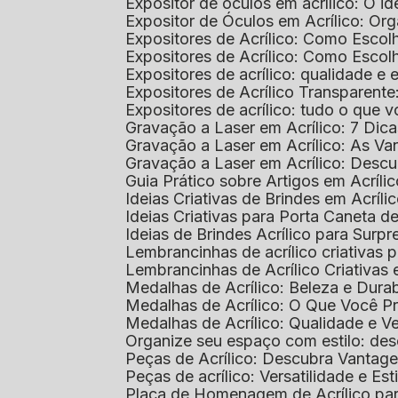
Expositor de óculos em acrílico: O i
Expositor de Óculos em Acrílico: Or
Expositores de Acrílico: Como Esco
Expositores de Acrílico: Como Esco
Expositores de acrílico: qualidade e e
Expositores de Acrílico Transparent
Expositores de acrílico: tudo o que 
Gravação a Laser em Acrílico: 7 Dic
Gravação a Laser em Acrílico: As V
Gravação a Laser em Acrílico: Desc
Guia Prático sobre Artigos em Acríl
Ideias Criativas de Brindes em Acríli
Ideias Criativas para Porta Caneta de
Ideias de Brindes Acrílico para Surp
Lembrancinhas de acrílico criativas 
Lembrancinhas de Acrílico Criativas e
Medalhas de Acrílico: Beleza e Dura
Medalhas de Acrílico: O Que Você P
Medalhas de Acrílico: Qualidade e Ve
Organize seu espaço com estilo: des
Peças de Acrílico: Descubra Vantag
Peças de acrílico: Versatilidade e Es
Placa de Homenagem de Acrílico pa