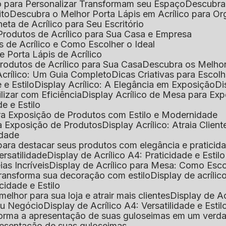
o para Personalizar Transformam seu Espaço
Descubra
ito
Descubra o Melhor Porta Lápis em Acrílico para O
eta de Acrílico para Seu Escritório
 Produtos de Acrílico para Sua Casa e Empresa
s de Acrílico e Como Escolher o Ideal
e Porta Lápis de Acrílico
Produtos de Acrílico para Sua Casa
Descubra os Melho
Acrílico: Um Guia Completo
Dicas Criativas para Escol
 e Estilo
Display Acrílico: A Elegância em Exposição
D
ilizar com Eficiência
Display Acrílico de Mesa para E
de e Estilo
 para Exposição de Produtos com Estilo e Modernidade
ara Exposição de Produtos
Display Acrílico: Atraia Clien
idade
al para destacar seus produtos com elegância e praticid
ersatilidade
Display de Acrílico A4: Praticidade e Estilo
ias Incríveis
Display de Acrílico para Mesa: Como Esc
 transforma sua decoração com estilo
Display de acríli
icidade e Estilo
melhor para sua loja e atrair mais clientes
Display de A
Seu Negócio
Display de Acrílico A4: Versatilidade e Estil
nsforma a apresentação de suas guloseimas em um verd
apresentação de suas guloseimas