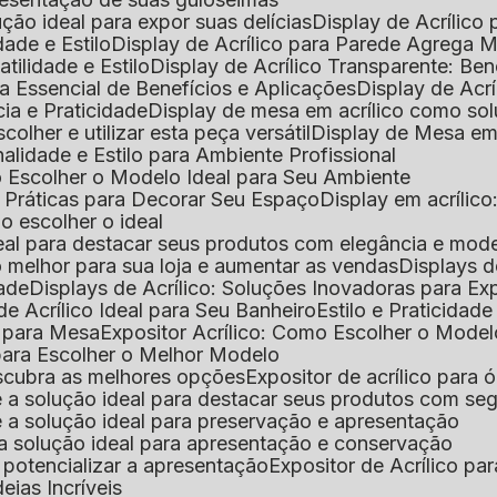
lução ideal para expor suas delícias
Display de Acrílico
dade e Estilo
Display de Acrílico para Parede Agrega
atilidade e Estilo
Display de Acrílico Transparente: Be
uia Essencial de Benefícios e Aplicações
Display de Acrí
cia e Praticidade
Display de mesa em acrílico como sol
colher e utilizar esta peça versátil
Display de Mesa em
nalidade e Estilo para Ambiente Profissional
o Escolher o Modelo Ideal para Seu Ambiente
as Práticas para Decorar Seu Espaço
Display em acríli
mo escolher o ideal
 ideal para destacar seus produtos com elegância e mod
 o melhor para sua loja e aumentar as vendas
Displays 
dade
Displays de Acrílico: Soluções Inovadoras para E
de Acrílico Ideal para Seu Banheiro
Estilo e Praticidad
o para Mesa
Expositor Acrílico: Como Escolher o Mode
s para Escolher o Melhor Modelo
descubra as melhores opções
Expositor de acrílico para 
s é a solução ideal para destacar seus produtos com seg
s é a solução ideal para preservação e apresentação
s: a solução ideal para apresentação e conservação
o potencializar a apresentação
Expositor de Acrílico pa
deias Incríveis