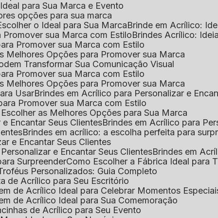
o Ideal para Sua Marca e Evento
lhores opções para sua marca
Escolher o Ideal para Sua Marca
Brinde em Acrílico: Id
ara Promover sua Marca com Estilo
Brindes Acrílico: Ide
l para Promover sua Marca com Estilo
r as Melhores Opções para Promover sua Marca
s Podem Transformar Sua Comunicação Visual
l para Promover sua Marca com Estilo
r as Melhores Opções para Promover sua Marca
 para Usar
Brindes em Acrílico para Personalizar e Enca
l para Promover sua Marca com Estilo
o Escolher as Melhores Opções para Sua Marca
r e Encantar Seus Clientes
Brindes em Acrílico para Per
ientes
Brindes em acrílico: a escolha perfeita para sur
zar e Encantar Seus Clientes
 Personalizar e Encantar Seus Clientes
Brindes em Acrí
s para Surpreender
Como Escolher a Fábrica Ideal para 
 Troféus Personalizados: Guia Completo
 de Acrílico para Seu Escritório
m de Acrílico Ideal para Celebrar Momentos Especiai
em de Acrílico Ideal para Sua Comemoração
cinhas de Acrílico para Seu Evento