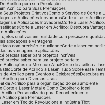
De Acrílico para sua Premiação
 em Acrílico para Suas Premiações
a Seus Projetos Criativos
Como o Serviço de Corte a L
antagens e Aplicações Inovadoras
Corte a Laser Acríli
antagens e Aplicações Inovadoras
Corte a Laser Acrílic
rsatilidade
Corte a Laser em Acrílico: Descubra Vantag
s e Aplicações
 projetos criativos em realidade com precisão e qualida
 suas aplicações e vantagens
criativos com precisão e qualidade
Corte a laser em acrí
todas as vantagens e aplicações
ocê precisa saber para projetos incríveis
você precisa saber para um projeto perfeito
ns e Aplicações no Mercado Atual
Corte de acrílico a l
Estilo
Corte de Acrílico a Laser: Tudo Sobre esse Tem
s de Acrílico para Eventos e Celebrações
Descubra a
 Acrílico para Diversos Usos
el de Acrílico para a organização do seu ambiente
e Corte a Laser Metal e Como Escolher o Ideal
e Acrílico Personalizado para Reconhecimento
m Acrílico para Premiações
 Laser em Tecido Revoluciona a Indústria Têxtil