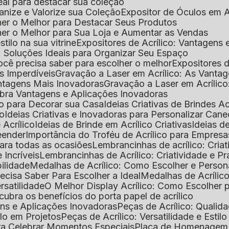
deal para destacar sua coleção
ganize e Valorize sua Coleção
Expositor de Óculos em Ac
lher o Melhor para Destacar Seus Produtos
lher o Melhor para Sua Loja e Aumentar as Vendas
stilo na sua vitrine
Expositores de Acrílico: Vantagens
e: Soluções Ideais para Organizar Seu Espaço
você precisa saber para escolher o melhor
Expositores d
as Imperdíveis
Gravação a Laser em Acrílico: As Vanta
antagens Mais Inovadoras
Gravação a Laser em Acríli
ubra Vantagens e Aplicações Inovadoras
ico para Decorar sua Casa
Ideias Criativas de Brindes Ac
co
Ideias Criativas e Inovadoras para Personalizar Cane
 Acrílico
Ideias de Brinde em Acrílico Criativas
Ideias d
reender
Importância do Troféu de Acrílico para Empresa
para todas as ocasiões
Lembrancinhas de acrílico: Cria
 Incríveis
Lembrancinhas de Acrílico: Criatividade e P
bilidade
Medalhas de Acrílico: Como Escolher e Person
recisa Saber Para Escolher a Ideal
Medalhas de Acrílico
rsatilidade
O Melhor Display Acrílico: Como Escolher
cubra os benefícios do porta papel de acrílico
ens e Aplicações Inovadoras
Peças de Acrílico: Qualid
tilo em Projetos
Peças de Acrílico: Versatilidade e Estil
ra Celebrar Momentos Especiais
Placa de Homenagem d