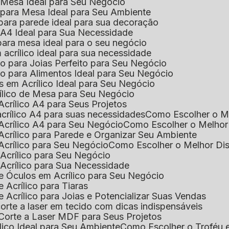
e Mesa Ideal para Seu Negócio
o para Mesa Ideal para Seu Ambiente
 para parede ideal para sua decoração
o A4 Ideal para Sua Necessidade
 para mesa ideal para o seu negócio
 acrílico ideal para sua necessidade
co para Joias Perfeito para Seu Negócio
ico para Alimentos Ideal para Seu Negócio
s em Acrílico Ideal para Seu Negócio
rílico de Mesa para Seu Negócio
Acrílico A4 para Seus Projetos
acrílico A4 para suas necessidades
Como Escolher o M
Acrílico A4 para Seu Negócio
Como Escolher o Melhor
Acrílico para Parede e Organizar Seu Ambiente
Acrílico para Seu Negócio
Como Escolher o Melhor Di
 Acrílico para Seu Negócio
 Acrílico para Sua Necessidade
de Óculos em Acrílico para Seu Negócio
 Acrílico para Tiaras
e Acrílico para Joias e Potencializar Suas Vendas
corte a laser em tecido com dicas indispensáveis
 Corte a Laser MDF para Seus Projetos
ílico Ideal para Seu Ambiente
Como Escolher o Troféu 