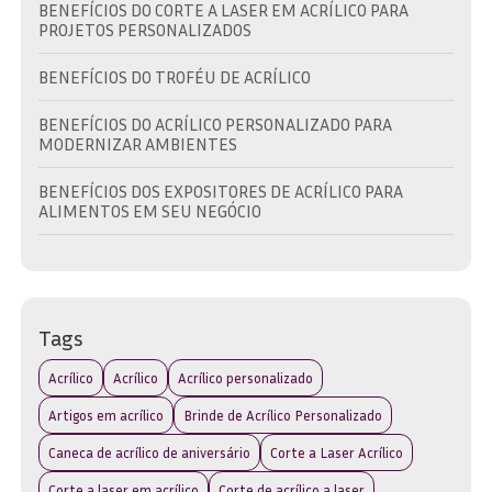
BENEFÍCIOS DO CORTE A LASER EM ACRÍLICO PARA
PROJETOS PERSONALIZADOS
BENEFÍCIOS DO TROFÉU DE ACRÍLICO
BENEFÍCIOS DO ACRÍLICO PERSONALIZADO PARA
MODERNIZAR AMBIENTES
BENEFÍCIOS DOS EXPOSITORES DE ACRÍLICO PARA
ALIMENTOS EM SEU NEGÓCIO
BRINDE EM ACRÍLICO: A ESCOLHA IDEAL PARA
PROMOVER SUA MARCA COM ESTILO
BRINDE EM ACRÍLICO: COMO ESCOLHER O IDEAL PARA
Tags
SUA MARCA E EVENTO
Acrílico
Acrílico
Acrílico personalizado
BRINDE EM ACRÍLICO: DESCUBRA AS MELHORES OPÇÕES
PARA SUA MARCA
Artigos em acrílico
Brinde de Acrílico Personalizado
Caneca de acrílico de aniversário
Corte a Laser Acrílico
BRINDE EM ACRÍLICO: DESCUBRA COMO ESCOLHER O
IDEAL PARA SUA MARCA
Corte a laser em acrílico
Corte de acrílico a laser