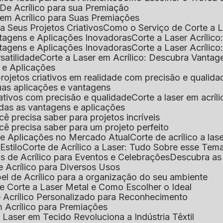
De Acrílico para sua Premiação
 em Acrílico para Suas Premiações
a Seus Projetos Criativos
Como o Serviço de Corte a L
antagens e Aplicações Inovadoras
Corte a Laser Acríli
antagens e Aplicações Inovadoras
Corte a Laser Acrílic
rsatilidade
Corte a Laser em Acrílico: Descubra Vantag
s e Aplicações
 projetos criativos em realidade com precisão e qualida
 suas aplicações e vantagens
criativos com precisão e qualidade
Corte a laser em acrí
todas as vantagens e aplicações
ocê precisa saber para projetos incríveis
você precisa saber para um projeto perfeito
ns e Aplicações no Mercado Atual
Corte de acrílico a l
Estilo
Corte de Acrílico a Laser: Tudo Sobre esse Tem
s de Acrílico para Eventos e Celebrações
Descubra a
 Acrílico para Diversos Usos
el de Acrílico para a organização do seu ambiente
e Corte a Laser Metal e Como Escolher o Ideal
e Acrílico Personalizado para Reconhecimento
m Acrílico para Premiações
 Laser em Tecido Revoluciona a Indústria Têxtil