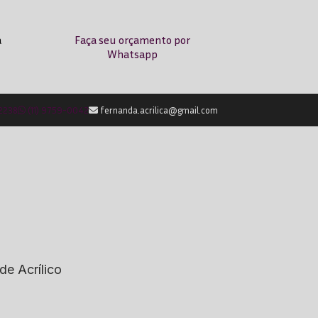
a
Faça seu orçamento por
Whatsapp
-2238
(11) 9759-0042
fernanda.acrilica@gmail.com
de Acrílico