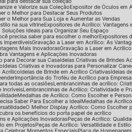
deal para destacar sua coleção
ganize e Valorize sua Coleção
Expositor de Óculos em Ac
lher o Melhor para Destacar Seus Produtos
lher o Melhor para Sua Loja e Aumentar as Vendas
stilo na sua vitrine
Expositores de Acrílico: Vantagens
e: Soluções Ideais para Organizar Seu Espaço
você precisa saber para escolher o melhor
Expositores d
as Imperdíveis
Gravação a Laser em Acrílico: As Vanta
antagens Mais Inovadoras
Gravação a Laser em Acríli
ubra Vantagens e Aplicações Inovadoras
ico para Decorar sua Casa
Ideias Criativas de Brindes Ac
co
Ideias Criativas e Inovadoras para Personalizar Cane
 Acrílico
Ideias de Brinde em Acrílico Criativas
Ideias d
reender
Importância do Troféu de Acrílico para Empresa
para todas as ocasiões
Lembrancinhas de acrílico: Cria
 Incríveis
Lembrancinhas de Acrílico: Criatividade e P
bilidade
Medalhas de Acrílico: Como Escolher e Person
recisa Saber Para Escolher a Ideal
Medalhas de Acrílico
rsatilidade
O Melhor Display Acrílico: Como Escolher
cubra os benefícios do porta papel de acrílico
ens e Aplicações Inovadoras
Peças de Acrílico: Qualid
tilo em Projetos
Peças de Acrílico: Versatilidade e Estil
ra Celebrar Momentos Especiais
Placa de Homenagem d