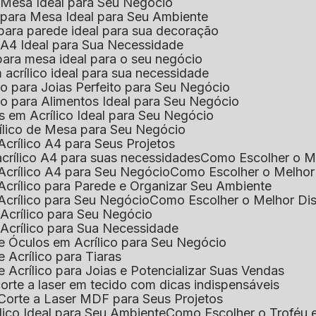
e Mesa Ideal para Seu Negócio
o para Mesa Ideal para Seu Ambiente
 para parede ideal para sua decoração
o A4 Ideal para Sua Necessidade
 para mesa ideal para o seu negócio
 acrílico ideal para sua necessidade
co para Joias Perfeito para Seu Negócio
ico para Alimentos Ideal para Seu Negócio
s em Acrílico Ideal para Seu Negócio
rílico de Mesa para Seu Negócio
Acrílico A4 para Seus Projetos
acrílico A4 para suas necessidades
Como Escolher o M
Acrílico A4 para Seu Negócio
Como Escolher o Melhor
Acrílico para Parede e Organizar Seu Ambiente
Acrílico para Seu Negócio
Como Escolher o Melhor Di
 Acrílico para Seu Negócio
 Acrílico para Sua Necessidade
de Óculos em Acrílico para Seu Negócio
 Acrílico para Tiaras
e Acrílico para Joias e Potencializar Suas Vendas
corte a laser em tecido com dicas indispensáveis
 Corte a Laser MDF para Seus Projetos
ílico Ideal para Seu Ambiente
Como Escolher o Troféu 