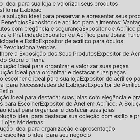
 o ideal para sua loja e valorizar seus produtos
Estilo na Exibição
 é a solução ideal para preservar e apresentar seus pro
: Benefícios
Expositor de acrílico para alimentos: Vant
rodutos com elegância e segurança
Expositor de Acrílico
eza e Praticidade
Expositor de Acrílico para Joias: Func
icidade e Estilo
Expositor de acrílico para óculos
que Revoluciona Vendas
Melhore a Exposição dos Seus Produtos
Expositor de Acr
Tudo Sobre o Tema
 solução ideal para organizar e valorizar suas peças
 solução ideal para organizar e destacar suas peças
mo escolher o ideal para sua loja
Expositor de acrílico 
deal para Necessidades de Exibição
Expositor de Acríli
Estilo
lução ideal para destacar suas joias com elegância e pr
as para Escolher
Expositor de Anel em Acrílico: A Solu
ção ideal para organizar e destacar suas joias
solução ideal para destacar sua coleção com estilo e p
ra Lojas Modernas
solução ideal para organização e apresentação
mo escolher o ideal para seu negócio