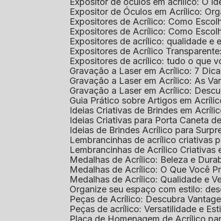
Expositor de óculos em acrílico: O i
Expositor de Óculos em Acrílico: Or
Expositores de Acrílico: Como Esco
Expositores de Acrílico: Como Esco
Expositores de acrílico: qualidade e e
Expositores de Acrílico Transparent
Expositores de acrílico: tudo o que 
Gravação a Laser em Acrílico: 7 Dic
Gravação a Laser em Acrílico: As V
Gravação a Laser em Acrílico: Desc
Guia Prático sobre Artigos em Acríl
Ideias Criativas de Brindes em Acríli
Ideias Criativas para Porta Caneta de
Ideias de Brindes Acrílico para Surp
Lembrancinhas de acrílico criativas 
Lembrancinhas de Acrílico Criativas e
Medalhas de Acrílico: Beleza e Dura
Medalhas de Acrílico: O Que Você P
Medalhas de Acrílico: Qualidade e Ve
Organize seu espaço com estilo: des
Peças de Acrílico: Descubra Vantag
Peças de acrílico: Versatilidade e Es
Placa de Homenagem de Acrílico pa