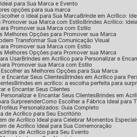
o Ideal para Sua Marca e Evento
lhores opções para sua marca
Escolher o Ideal para Sua Marca
Brinde em Acrílico: Id
ara Promover sua Marca com Estilo
Brindes Acrílico: Ide
l para Promover sua Marca com Estilo
r as Melhores Opções para Promover sua Marca
s Podem Transformar Sua Comunicação Visual
l para Promover sua Marca com Estilo
r as Melhores Opções para Promover sua Marca
 para Usar
Brindes em Acrílico para Personalizar e Enca
l para Promover sua Marca com Estilo
o Escolher as Melhores Opções para Sua Marca
r e Encantar Seus Clientes
Brindes em Acrílico para Per
ientes
Brindes em acrílico: a escolha perfeita para sur
zar e Encantar Seus Clientes
 Personalizar e Encantar Seus Clientes
Brindes em Acrí
s para Surpreender
Como Escolher a Fábrica Ideal para 
 Troféus Personalizados: Guia Completo
 de Acrílico para Seu Escritório
m de Acrílico Ideal para Celebrar Momentos Especiai
em de Acrílico Ideal para Sua Comemoração
cinhas de Acrílico para Seu Evento