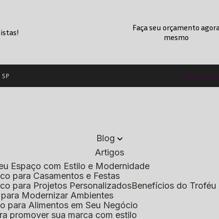
Faça seu orçamento agor
istas!
mesmo
- SP
(11) 2236
Blog
Artigos
 Seu Espaço com Estilo e Modernidade
lico para Casamentos e Festas
lico para Projetos Personalizados
Benefícios do Troféu 
do para Modernizar Ambientes
lico para Alimentos em Seu Negócio
 para promover sua marca com estilo