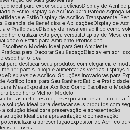
lução ideal para expor suas delícias
Display de Acrílico
dade e Estilo
Display de Acrílico para Parede Agrega
atilidade e Estilo
Display de Acrílico Transparente: Be
uia Essencial de Benefícios e Aplicações
Display de Acrí
cia e Praticidade
Display de mesa em acrílico como sol
colher e utilizar esta peça versátil
Display de Mesa em
nalidade e Estilo para Ambiente Profissional
o Escolher o Modelo Ideal para Seu Ambiente
as Práticas para Decorar Seu Espaço
Display em acríli
mo escolher o ideal
 ideal para destacar seus produtos com elegância e mod
 o melhor para sua loja e aumentar as vendas
Displays 
dade
Displays de Acrílico: Soluções Inovadoras para E
de Acrílico Ideal para Seu Banheiro
Estilo e Praticidad
o para Mesa
Expositor Acrílico: Como Escolher o Mode
s para Escolher o Melhor Modelo
descubra as melhores opções
Expositor de acrílico para 
s é a solução ideal para destacar seus produtos com seg
s é a solução ideal para preservação e apresentação
s: a solução ideal para apresentação e conservação
o potencializar a apresentação
Expositor de Acrílico pa
deias Incríveis