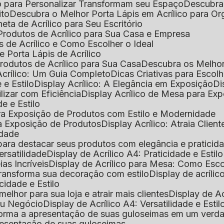
o para Personalizar Transformam seu Espaço
Descubra
ito
Descubra o Melhor Porta Lápis em Acrílico para O
eta de Acrílico para Seu Escritório
 Produtos de Acrílico para Sua Casa e Empresa
s de Acrílico e Como Escolher o Ideal
e Porta Lápis de Acrílico
Produtos de Acrílico para Sua Casa
Descubra os Melho
Acrílico: Um Guia Completo
Dicas Criativas para Escol
 e Estilo
Display Acrílico: A Elegância em Exposição
D
ilizar com Eficiência
Display Acrílico de Mesa para E
de e Estilo
 para Exposição de Produtos com Estilo e Modernidade
ara Exposição de Produtos
Display Acrílico: Atraia Clien
idade
al para destacar seus produtos com elegância e praticid
ersatilidade
Display de Acrílico A4: Praticidade e Estilo
ias Incríveis
Display de Acrílico para Mesa: Como Esc
 transforma sua decoração com estilo
Display de acríli
icidade e Estilo
melhor para sua loja e atrair mais clientes
Display de A
Seu Negócio
Display de Acrílico A4: Versatilidade e Estil
nsforma a apresentação de suas guloseimas em um verd
apresentação de suas guloseimas