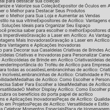
deal para destacar sua coleção
ganize e Valorize sua Coleção
Expositor de Óculos em Ac
lher o Melhor para Destacar Seus Produtos
lher o Melhor para Sua Loja e Aumentar as Vendas
stilo na sua vitrine
Expositores de Acrílico: Vantagens
e: Soluções Ideais para Organizar Seu Espaço
você precisa saber para escolher o melhor
Expositores d
as Imperdíveis
Gravação a Laser em Acrílico: As Vanta
antagens Mais Inovadoras
Gravação a Laser em Acríli
ubra Vantagens e Aplicações Inovadoras
ico para Decorar sua Casa
Ideias Criativas de Brindes Ac
co
Ideias Criativas e Inovadoras para Personalizar Cane
 Acrílico
Ideias de Brinde em Acrílico Criativas
Ideias d
reender
Importância do Troféu de Acrílico para Empresa
para todas as ocasiões
Lembrancinhas de acrílico: Cria
 Incríveis
Lembrancinhas de Acrílico: Criatividade e P
bilidade
Medalhas de Acrílico: Como Escolher e Person
recisa Saber Para Escolher a Ideal
Medalhas de Acrílico
rsatilidade
O Melhor Display Acrílico: Como Escolher
cubra os benefícios do porta papel de acrílico
ens e Aplicações Inovadoras
Peças de Acrílico: Qualid
tilo em Projetos
Peças de Acrílico: Versatilidade e Estil
ra Celebrar Momentos Especiais
Placa de Homenagem d