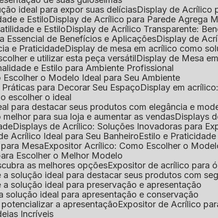
lução ideal para expor suas delícias
Display de Acrílico
dade e Estilo
Display de Acrílico para Parede Agrega
atilidade e Estilo
Display de Acrílico Transparente: Be
uia Essencial de Benefícios e Aplicações
Display de Acrí
cia e Praticidade
Display de mesa em acrílico como sol
colher e utilizar esta peça versátil
Display de Mesa em
nalidade e Estilo para Ambiente Profissional
o Escolher o Modelo Ideal para Seu Ambiente
as Práticas para Decorar Seu Espaço
Display em acríli
mo escolher o ideal
 ideal para destacar seus produtos com elegância e mod
 o melhor para sua loja e aumentar as vendas
Displays 
dade
Displays de Acrílico: Soluções Inovadoras para E
de Acrílico Ideal para Seu Banheiro
Estilo e Praticidad
o para Mesa
Expositor Acrílico: Como Escolher o Mode
s para Escolher o Melhor Modelo
descubra as melhores opções
Expositor de acrílico para 
s é a solução ideal para destacar seus produtos com seg
s é a solução ideal para preservação e apresentação
s: a solução ideal para apresentação e conservação
o potencializar a apresentação
Expositor de Acrílico pa
deias Incríveis