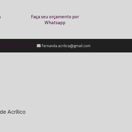
a
Faça seu orçamento por
Whatsapp
-2238
(11) 9759-0042
fernanda.acrilica@gmail.com
de Acrílico