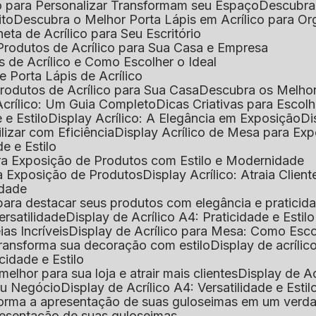
o para Personalizar Transformam seu Espaço
Descubra
ito
Descubra o Melhor Porta Lápis em Acrílico para O
eta de Acrílico para Seu Escritório
 Produtos de Acrílico para Sua Casa e Empresa
s de Acrílico e Como Escolher o Ideal
e Porta Lápis de Acrílico
Produtos de Acrílico para Sua Casa
Descubra os Melho
Acrílico: Um Guia Completo
Dicas Criativas para Escol
 e Estilo
Display Acrílico: A Elegância em Exposição
D
ilizar com Eficiência
Display Acrílico de Mesa para E
de e Estilo
 para Exposição de Produtos com Estilo e Modernidade
ara Exposição de Produtos
Display Acrílico: Atraia Clien
idade
al para destacar seus produtos com elegância e praticid
ersatilidade
Display de Acrílico A4: Praticidade e Estilo
ias Incríveis
Display de Acrílico para Mesa: Como Esc
 transforma sua decoração com estilo
Display de acríli
icidade e Estilo
melhor para sua loja e atrair mais clientes
Display de A
Seu Negócio
Display de Acrílico A4: Versatilidade e Estil
nsforma a apresentação de suas guloseimas em um verd
apresentação de suas guloseimas