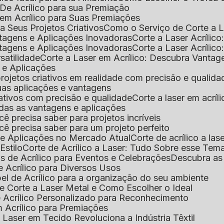
De Acrílico para sua Premiação
 em Acrílico para Suas Premiações
a Seus Projetos Criativos
Como o Serviço de Corte a L
antagens e Aplicações Inovadoras
Corte a Laser Acríli
antagens e Aplicações Inovadoras
Corte a Laser Acrílic
rsatilidade
Corte a Laser em Acrílico: Descubra Vantag
s e Aplicações
 projetos criativos em realidade com precisão e qualida
 suas aplicações e vantagens
criativos com precisão e qualidade
Corte a laser em acrí
todas as vantagens e aplicações
ocê precisa saber para projetos incríveis
você precisa saber para um projeto perfeito
ns e Aplicações no Mercado Atual
Corte de acrílico a l
Estilo
Corte de Acrílico a Laser: Tudo Sobre esse Tem
s de Acrílico para Eventos e Celebrações
Descubra a
 Acrílico para Diversos Usos
el de Acrílico para a organização do seu ambiente
e Corte a Laser Metal e Como Escolher o Ideal
e Acrílico Personalizado para Reconhecimento
m Acrílico para Premiações
 Laser em Tecido Revoluciona a Indústria Têxtil