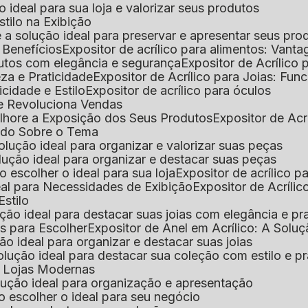
 o ideal para sua loja e valorizar seus produtos
Estilo na Exibição
 é a solução ideal para preservar e apresentar seus pro
: Benefícios
Expositor de acrílico para alimentos: Vant
rodutos com elegância e segurança
Expositor de Acrílico
eza e Praticidade
Expositor de Acrílico para Joias: Func
icidade e Estilo
Expositor de acrílico para óculos
que Revoluciona Vendas
Melhore a Exposição dos Seus Produtos
Expositor de Acr
Tudo Sobre o Tema
 solução ideal para organizar e valorizar suas peças
 solução ideal para organizar e destacar suas peças
mo escolher o ideal para sua loja
Expositor de acrílico 
deal para Necessidades de Exibição
Expositor de Acríli
Estilo
lução ideal para destacar suas joias com elegância e pr
as para Escolher
Expositor de Anel em Acrílico: A Solu
ção ideal para organizar e destacar suas joias
solução ideal para destacar sua coleção com estilo e p
ra Lojas Modernas
solução ideal para organização e apresentação
mo escolher o ideal para seu negócio