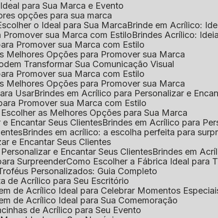
o Ideal para Sua Marca e Evento
lhores opções para sua marca
Escolher o Ideal para Sua Marca
Brinde em Acrílico: Id
ara Promover sua Marca com Estilo
Brindes Acrílico: Ide
l para Promover sua Marca com Estilo
r as Melhores Opções para Promover sua Marca
s Podem Transformar Sua Comunicação Visual
l para Promover sua Marca com Estilo
r as Melhores Opções para Promover sua Marca
 para Usar
Brindes em Acrílico para Personalizar e Enca
l para Promover sua Marca com Estilo
o Escolher as Melhores Opções para Sua Marca
r e Encantar Seus Clientes
Brindes em Acrílico para Per
ientes
Brindes em acrílico: a escolha perfeita para sur
zar e Encantar Seus Clientes
 Personalizar e Encantar Seus Clientes
Brindes em Acrí
s para Surpreender
Como Escolher a Fábrica Ideal para 
 Troféus Personalizados: Guia Completo
 de Acrílico para Seu Escritório
m de Acrílico Ideal para Celebrar Momentos Especiai
em de Acrílico Ideal para Sua Comemoração
cinhas de Acrílico para Seu Evento