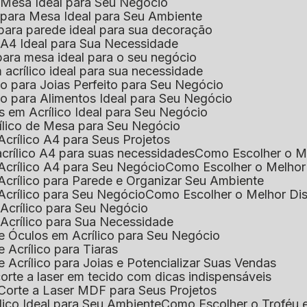
e Mesa Ideal para Seu Negócio
o para Mesa Ideal para Seu Ambiente
 para parede ideal para sua decoração
o A4 Ideal para Sua Necessidade
 para mesa ideal para o seu negócio
 acrílico ideal para sua necessidade
co para Joias Perfeito para Seu Negócio
ico para Alimentos Ideal para Seu Negócio
s em Acrílico Ideal para Seu Negócio
rílico de Mesa para Seu Negócio
Acrílico A4 para Seus Projetos
acrílico A4 para suas necessidades
Como Escolher o M
Acrílico A4 para Seu Negócio
Como Escolher o Melhor
Acrílico para Parede e Organizar Seu Ambiente
Acrílico para Seu Negócio
Como Escolher o Melhor Di
 Acrílico para Seu Negócio
 Acrílico para Sua Necessidade
de Óculos em Acrílico para Seu Negócio
 Acrílico para Tiaras
e Acrílico para Joias e Potencializar Suas Vendas
corte a laser em tecido com dicas indispensáveis
 Corte a Laser MDF para Seus Projetos
ílico Ideal para Seu Ambiente
Como Escolher o Troféu 