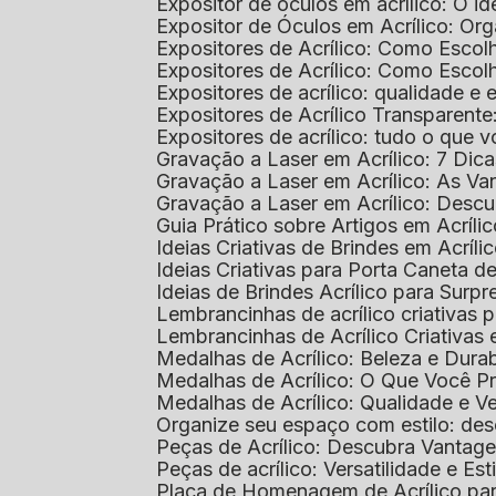
Expositor de óculos em acrílico: O i
Expositor de Óculos em Acrílico: Or
Expositores de Acrílico: Como Esco
Expositores de Acrílico: Como Esco
Expositores de acrílico: qualidade e e
Expositores de Acrílico Transparent
Expositores de acrílico: tudo o que 
Gravação a Laser em Acrílico: 7 Dic
Gravação a Laser em Acrílico: As V
Gravação a Laser em Acrílico: Desc
Guia Prático sobre Artigos em Acríl
Ideias Criativas de Brindes em Acríli
Ideias Criativas para Porta Caneta de
Ideias de Brindes Acrílico para Surp
Lembrancinhas de acrílico criativas 
Lembrancinhas de Acrílico Criativas e
Medalhas de Acrílico: Beleza e Dura
Medalhas de Acrílico: O Que Você P
Medalhas de Acrílico: Qualidade e Ve
Organize seu espaço com estilo: des
Peças de Acrílico: Descubra Vantag
Peças de acrílico: Versatilidade e Es
Placa de Homenagem de Acrílico pa