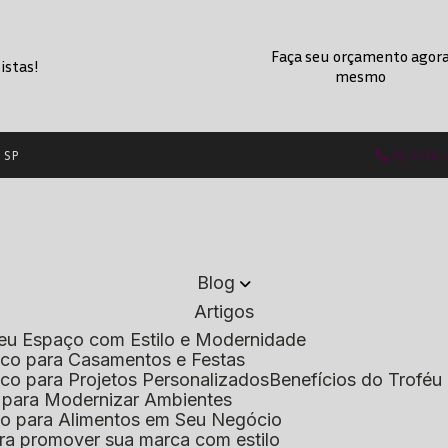
Faça seu orçamento agor
istas!
mesmo
- SP
(11) 2236
Blog
Artigos
 Seu Espaço com Estilo e Modernidade
lico para Casamentos e Festas
lico para Projetos Personalizados
Benefícios do Troféu 
do para Modernizar Ambientes
lico para Alimentos em Seu Negócio
 para promover sua marca com estilo