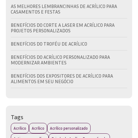
AS MELHORES LEMBRANCINHAS DE ACRÍLICO PARA
CASAMENTOS E FESTAS
BENEFÍCIOS DO CORTE A LASER EM ACRÍLICO PARA
PROJETOS PERSONALIZADOS
BENEFÍCIOS DO TROFÉU DE ACRÍLICO
BENEFÍCIOS DO ACRÍLICO PERSONALIZADO PARA
MODERNIZAR AMBIENTES
BENEFÍCIOS DOS EXPOSITORES DE ACRÍLICO PARA
ALIMENTOS EM SEU NEGÓCIO
BRINDE EM ACRÍLICO: A ESCOLHA IDEAL PARA
PROMOVER SUA MARCA COM ESTILO
BRINDE EM ACRÍLICO: COMO ESCOLHER O IDEAL PARA
Tags
SUA MARCA E EVENTO
Acrílico
Acrílico
Acrílico personalizado
BRINDE EM ACRÍLICO: DESCUBRA AS MELHORES OPÇÕES
PARA SUA MARCA