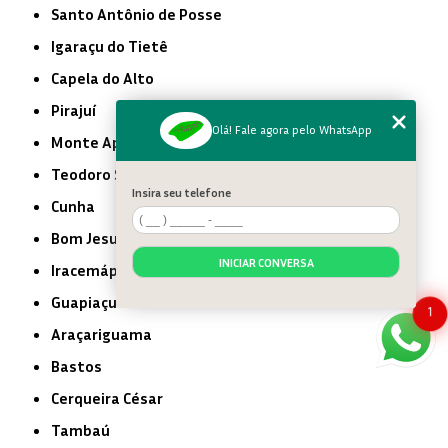
Santo Antônio de Posse
Igaraçu do Tietê
Capela do Alto
Pirajuí
Olá! Fale agora pelo WhatsApp
Monte Aprazível
Teodoro Sampaio
Insira seu telefone
Cunha
Bom Jesus dos Perdões
INICIAR CONVERSA
Iracemápolis
Guapiaçu
1
Araçariguama
Bastos
Cerqueira César
Tambaú