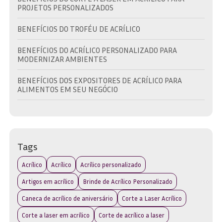
PROJETOS PERSONALIZADOS
BENEFÍCIOS DO TROFÉU DE ACRÍLICO
BENEFÍCIOS DO ACRÍLICO PERSONALIZADO PARA
MODERNIZAR AMBIENTES
BENEFÍCIOS DOS EXPOSITORES DE ACRÍLICO PARA
ALIMENTOS EM SEU NEGÓCIO
BRINDE EM ACRÍLICO: A ESCOLHA IDEAL PARA
PROMOVER SUA MARCA COM ESTILO
BRINDE EM ACRÍLICO: COMO ESCOLHER O IDEAL PARA
Tags
SUA MARCA E EVENTO
Acrílico
Acrílico
Acrílico personalizado
BRINDE EM ACRÍLICO: DESCUBRA AS MELHORES OPÇÕES
PARA SUA MARCA
Artigos em acrílico
Brinde de Acrílico Personalizado
Caneca de acrílico de aniversário
Corte a Laser Acrílico
BRINDE EM ACRÍLICO: DESCUBRA COMO ESCOLHER O
IDEAL PARA SUA MARCA
Corte a laser em acrílico
Corte de acrílico a laser