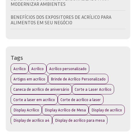
MODERNIZAR AMBIENTES
BENEFÍCIOS DOS EXPOSITORES DE ACRÍLICO PARA
ALIMENTOS EM SEU NEGÓCIO
BRINDE EM ACRÍLICO: A ESCOLHA IDEAL PARA
PROMOVER SUA MARCA COM ESTILO
BRINDE EM ACRÍLICO: COMO ESCOLHER O IDEAL PARA
Tags
SUA MARCA E EVENTO
Acrílico
Acrílico
Acrílico personalizado
BRINDE EM ACRÍLICO: DESCUBRA AS MELHORES OPÇÕES
PARA SUA MARCA
Artigos em acrílico
Brinde de Acrílico Personalizado
Caneca de acrílico de aniversário
Corte a Laser Acrílico
BRINDE EM ACRÍLICO: DESCUBRA COMO ESCOLHER O
IDEAL PARA SUA MARCA
Corte a laser em acrílico
Corte de acrílico a laser
BRINDE EM ACRÍLICO: IDEIAS CRIATIVAS PARA
Display Acrílico
Display Acrílico de Mesa
Display de acrílico
PRESENTEAR
Display de acrílico a4
Display de acrílico para mesa
BRINDES ACRÍLICO: A ESCOLHA IDEAL PARA PROMOVER
Display de acrílico para parede
SUA MARCA COM ESTILO