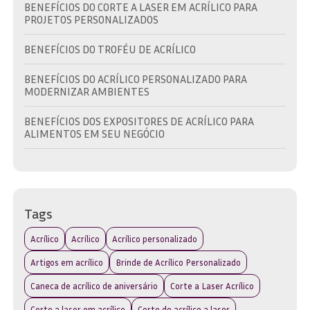
BENEFÍCIOS DO CORTE A LASER EM ACRÍLICO PARA
PROJETOS PERSONALIZADOS
BENEFÍCIOS DO TROFÉU DE ACRÍLICO
BENEFÍCIOS DO ACRÍLICO PERSONALIZADO PARA
MODERNIZAR AMBIENTES
BENEFÍCIOS DOS EXPOSITORES DE ACRÍLICO PARA
ALIMENTOS EM SEU NEGÓCIO
BRINDE EM ACRÍLICO: A ESCOLHA IDEAL PARA
PROMOVER SUA MARCA COM ESTILO
BRINDE EM ACRÍLICO: COMO ESCOLHER O IDEAL PARA
Tags
SUA MARCA E EVENTO
Acrílico
Acrílico
Acrílico personalizado
BRINDE EM ACRÍLICO: DESCUBRA AS MELHORES OPÇÕES
PARA SUA MARCA
Artigos em acrílico
Brinde de Acrílico Personalizado
Caneca de acrílico de aniversário
Corte a Laser Acrílico
BRINDE EM ACRÍLICO: DESCUBRA COMO ESCOLHER O
IDEAL PARA SUA MARCA
Corte a laser em acrílico
Corte de acrílico a laser