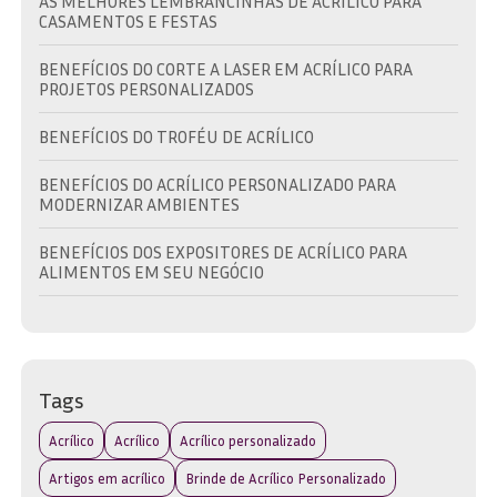
AS MELHORES LEMBRANCINHAS DE ACRÍLICO PARA
CASAMENTOS E FESTAS
BENEFÍCIOS DO CORTE A LASER EM ACRÍLICO PARA
PROJETOS PERSONALIZADOS
BENEFÍCIOS DO TROFÉU DE ACRÍLICO
BENEFÍCIOS DO ACRÍLICO PERSONALIZADO PARA
MODERNIZAR AMBIENTES
BENEFÍCIOS DOS EXPOSITORES DE ACRÍLICO PARA
ALIMENTOS EM SEU NEGÓCIO
BRINDE EM ACRÍLICO: A ESCOLHA IDEAL PARA
PROMOVER SUA MARCA COM ESTILO
BRINDE EM ACRÍLICO: COMO ESCOLHER O IDEAL PARA
Tags
SUA MARCA E EVENTO
Acrílico
Acrílico
Acrílico personalizado
BRINDE EM ACRÍLICO: DESCUBRA AS MELHORES OPÇÕES
PARA SUA MARCA
Artigos em acrílico
Brinde de Acrílico Personalizado