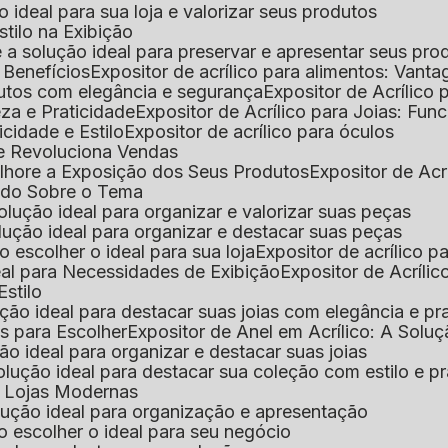
 o ideal para sua loja e valorizar seus produtos
Estilo na Exibição
 é a solução ideal para preservar e apresentar seus pro
: Benefícios
Expositor de acrílico para alimentos: Vant
rodutos com elegância e segurança
Expositor de Acrílico
eza e Praticidade
Expositor de Acrílico para Joias: Func
icidade e Estilo
Expositor de acrílico para óculos
que Revoluciona Vendas
Melhore a Exposição dos Seus Produtos
Expositor de Acr
Tudo Sobre o Tema
 solução ideal para organizar e valorizar suas peças
 solução ideal para organizar e destacar suas peças
mo escolher o ideal para sua loja
Expositor de acrílico 
deal para Necessidades de Exibição
Expositor de Acríli
Estilo
lução ideal para destacar suas joias com elegância e pr
as para Escolher
Expositor de Anel em Acrílico: A Solu
ção ideal para organizar e destacar suas joias
solução ideal para destacar sua coleção com estilo e p
ra Lojas Modernas
solução ideal para organização e apresentação
mo escolher o ideal para seu negócio