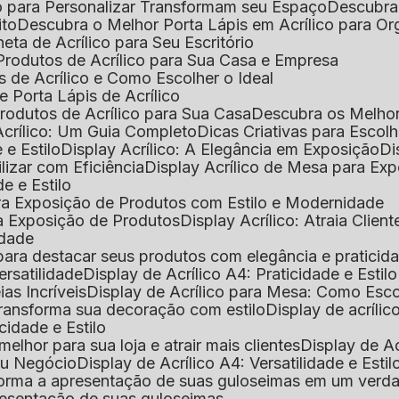
o para Personalizar Transformam seu Espaço
Descubra
ito
Descubra o Melhor Porta Lápis em Acrílico para O
eta de Acrílico para Seu Escritório
 Produtos de Acrílico para Sua Casa e Empresa
s de Acrílico e Como Escolher o Ideal
e Porta Lápis de Acrílico
Produtos de Acrílico para Sua Casa
Descubra os Melho
Acrílico: Um Guia Completo
Dicas Criativas para Escol
 e Estilo
Display Acrílico: A Elegância em Exposição
D
ilizar com Eficiência
Display Acrílico de Mesa para E
de e Estilo
 para Exposição de Produtos com Estilo e Modernidade
ara Exposição de Produtos
Display Acrílico: Atraia Clien
idade
al para destacar seus produtos com elegância e praticid
ersatilidade
Display de Acrílico A4: Praticidade e Estilo
ias Incríveis
Display de Acrílico para Mesa: Como Esc
 transforma sua decoração com estilo
Display de acríli
icidade e Estilo
melhor para sua loja e atrair mais clientes
Display de A
Seu Negócio
Display de Acrílico A4: Versatilidade e Estil
nsforma a apresentação de suas guloseimas em um verd
apresentação de suas guloseimas