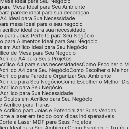
e Mesa Ideal para Seu Negócio
o para Mesa Ideal para Seu Ambiente
 para parede ideal para sua decoração
o A4 Ideal para Sua Necessidade
 para mesa ideal para o seu negócio
 acrílico ideal para sua necessidade
co para Joias Perfeito para Seu Negócio
ico para Alimentos Ideal para Seu Negócio
s em Acrílico Ideal para Seu Negócio
rílico de Mesa para Seu Negócio
Acrílico A4 para Seus Projetos
acrílico A4 para suas necessidades
Como Escolher o M
Acrílico A4 para Seu Negócio
Como Escolher o Melhor
Acrílico para Parede e Organizar Seu Ambiente
Acrílico para Seu Negócio
Como Escolher o Melhor Di
 Acrílico para Seu Negócio
 Acrílico para Sua Necessidade
de Óculos em Acrílico para Seu Negócio
 Acrílico para Tiaras
e Acrílico para Joias e Potencializar Suas Vendas
corte a laser em tecido com dicas indispensáveis
 Corte a Laser MDF para Seus Projetos
ílico Ideal para Seu Ambiente
Como Escolher o Troféu 