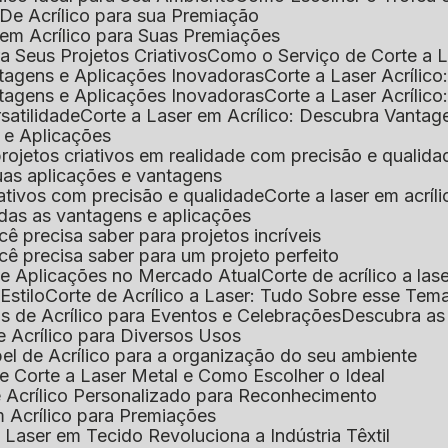
De Acrílico para sua Premiação
 em Acrílico para Suas Premiações
a Seus Projetos Criativos
Como o Serviço de Corte a L
antagens e Aplicações Inovadoras
Corte a Laser Acríli
antagens e Aplicações Inovadoras
Corte a Laser Acrílic
rsatilidade
Corte a Laser em Acrílico: Descubra Vantag
s e Aplicações
 projetos criativos em realidade com precisão e qualida
 suas aplicações e vantagens
criativos com precisão e qualidade
Corte a laser em acrí
todas as vantagens e aplicações
ocê precisa saber para projetos incríveis
você precisa saber para um projeto perfeito
ns e Aplicações no Mercado Atual
Corte de acrílico a l
Estilo
Corte de Acrílico a Laser: Tudo Sobre esse Tem
s de Acrílico para Eventos e Celebrações
Descubra a
 Acrílico para Diversos Usos
el de Acrílico para a organização do seu ambiente
e Corte a Laser Metal e Como Escolher o Ideal
e Acrílico Personalizado para Reconhecimento
m Acrílico para Premiações
 Laser em Tecido Revoluciona a Indústria Têxtil