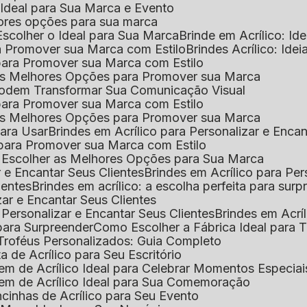
o Ideal para Sua Marca e Evento
lhores opções para sua marca
Escolher o Ideal para Sua Marca
Brinde em Acrílico: Id
ara Promover sua Marca com Estilo
Brindes Acrílico: Ide
l para Promover sua Marca com Estilo
r as Melhores Opções para Promover sua Marca
s Podem Transformar Sua Comunicação Visual
l para Promover sua Marca com Estilo
r as Melhores Opções para Promover sua Marca
 para Usar
Brindes em Acrílico para Personalizar e Enca
l para Promover sua Marca com Estilo
o Escolher as Melhores Opções para Sua Marca
r e Encantar Seus Clientes
Brindes em Acrílico para Per
ientes
Brindes em acrílico: a escolha perfeita para sur
zar e Encantar Seus Clientes
 Personalizar e Encantar Seus Clientes
Brindes em Acrí
s para Surpreender
Como Escolher a Fábrica Ideal para 
 Troféus Personalizados: Guia Completo
 de Acrílico para Seu Escritório
m de Acrílico Ideal para Celebrar Momentos Especiai
em de Acrílico Ideal para Sua Comemoração
cinhas de Acrílico para Seu Evento