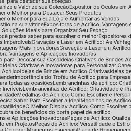
deal para destacar sua coleção
ganize e Valorize sua Coleção
Expositor de Óculos em Ac
lher o Melhor para Destacar Seus Produtos
lher o Melhor para Sua Loja e Aumentar as Vendas
stilo na sua vitrine
Expositores de Acrílico: Vantagens
e: Soluções Ideais para Organizar Seu Espaço
você precisa saber para escolher o melhor
Expositores d
as Imperdíveis
Gravação a Laser em Acrílico: As Vanta
antagens Mais Inovadoras
Gravação a Laser em Acríli
ubra Vantagens e Aplicações Inovadoras
ico para Decorar sua Casa
Ideias Criativas de Brindes Ac
co
Ideias Criativas e Inovadoras para Personalizar Cane
 Acrílico
Ideias de Brinde em Acrílico Criativas
Ideias d
reender
Importância do Troféu de Acrílico para Empresa
para todas as ocasiões
Lembrancinhas de acrílico: Cria
 Incríveis
Lembrancinhas de Acrílico: Criatividade e P
bilidade
Medalhas de Acrílico: Como Escolher e Person
recisa Saber Para Escolher a Ideal
Medalhas de Acrílico
rsatilidade
O Melhor Display Acrílico: Como Escolher
cubra os benefícios do porta papel de acrílico
ens e Aplicações Inovadoras
Peças de Acrílico: Qualid
tilo em Projetos
Peças de Acrílico: Versatilidade e Estil
ra Celebrar Momentos Especiais
Placa de Homenagem d