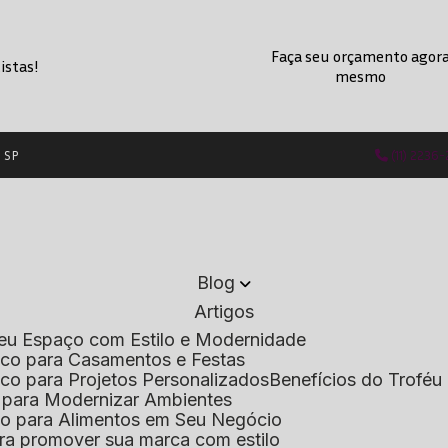
Faça seu orçamento agor
istas!
mesmo
- SP
(11) 2236
Blog
Artigos
 Seu Espaço com Estilo e Modernidade
lico para Casamentos e Festas
lico para Projetos Personalizados
Benefícios do Troféu 
do para Modernizar Ambientes
lico para Alimentos em Seu Negócio
 para promover sua marca com estilo