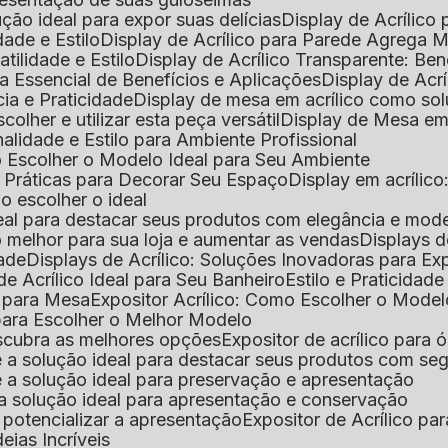
lução ideal para expor suas delícias
Display de Acrílico
dade e Estilo
Display de Acrílico para Parede Agrega
atilidade e Estilo
Display de Acrílico Transparente: Be
uia Essencial de Benefícios e Aplicações
Display de Acrí
cia e Praticidade
Display de mesa em acrílico como sol
colher e utilizar esta peça versátil
Display de Mesa em
nalidade e Estilo para Ambiente Profissional
o Escolher o Modelo Ideal para Seu Ambiente
as Práticas para Decorar Seu Espaço
Display em acríli
mo escolher o ideal
 ideal para destacar seus produtos com elegância e mod
 o melhor para sua loja e aumentar as vendas
Displays 
dade
Displays de Acrílico: Soluções Inovadoras para E
de Acrílico Ideal para Seu Banheiro
Estilo e Praticidad
o para Mesa
Expositor Acrílico: Como Escolher o Mode
s para Escolher o Melhor Modelo
descubra as melhores opções
Expositor de acrílico para 
s é a solução ideal para destacar seus produtos com seg
s é a solução ideal para preservação e apresentação
s: a solução ideal para apresentação e conservação
o potencializar a apresentação
Expositor de Acrílico pa
deias Incríveis