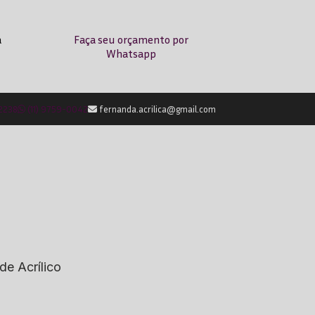
a
Faça seu orçamento por
Whatsapp
-2238
(11) 9759-0042
fernanda.acrilica@gmail.com
de Acrílico