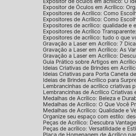
Expositor de óculos em acrílico: O i
Expositor de Óculos em Acrílico: Or
Expositores de Acrílico: Como Esco
Expositores de Acrílico: Como Esco
Expositores de acrílico: qualidade e e
Expositores de Acrílico Transparent
Expositores de acrílico: tudo o que 
Gravação a Laser em Acrílico: 7 Dic
Gravação a Laser em Acrílico: As V
Gravação a Laser em Acrílico: Desc
Guia Prático sobre Artigos em Acríl
Ideias Criativas de Brindes em Acríli
Ideias Criativas para Porta Caneta de
Ideias de Brindes Acrílico para Surp
Lembrancinhas de acrílico criativas 
Lembrancinhas de Acrílico Criativas e
Medalhas de Acrílico: Beleza e Dura
Medalhas de Acrílico: O Que Você P
Medalhas de Acrílico: Qualidade e Ve
Organize seu espaço com estilo: des
Peças de Acrílico: Descubra Vantag
Peças de acrílico: Versatilidade e Es
Placa de Homenagem de Acrílico pa