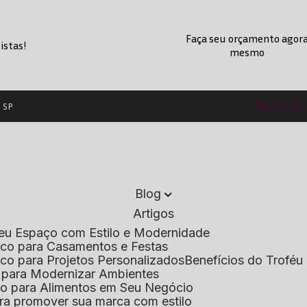
Faça seu orçamento agor
istas!
mesmo
- SP
(11) 2236
Blog
Artigos
 Seu Espaço com Estilo e Modernidade
lico para Casamentos e Festas
lico para Projetos Personalizados
Benefícios do Troféu 
do para Modernizar Ambientes
lico para Alimentos em Seu Negócio
 para promover sua marca com estilo