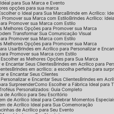
o Ideal para Sua Marca e Evento
lhores opções para sua marca
Escolher o Ideal para Sua Marca
Brinde em Acrílico: Id
ara Promover sua Marca com Estilo
Brindes Acrílico: Ide
l para Promover sua Marca com Estilo
r as Melhores Opções para Promover sua Marca
s Podem Transformar Sua Comunicação Visual
l para Promover sua Marca com Estilo
r as Melhores Opções para Promover sua Marca
 para Usar
Brindes em Acrílico para Personalizar e Enca
l para Promover sua Marca com Estilo
o Escolher as Melhores Opções para Sua Marca
r e Encantar Seus Clientes
Brindes em Acrílico para Per
ientes
Brindes em acrílico: a escolha perfeita para sur
zar e Encantar Seus Clientes
 Personalizar e Encantar Seus Clientes
Brindes em Acrí
s para Surpreender
Como Escolher a Fábrica Ideal para 
 Troféus Personalizados: Guia Completo
 de Acrílico para Seu Escritório
m de Acrílico Ideal para Celebrar Momentos Especiai
em de Acrílico Ideal para Sua Comemoração
cinhas de Acrílico para Seu Evento