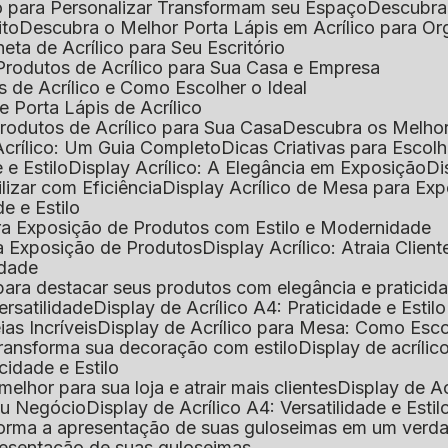
o para Personalizar Transformam seu Espaço
Descubra
ito
Descubra o Melhor Porta Lápis em Acrílico para O
eta de Acrílico para Seu Escritório
 Produtos de Acrílico para Sua Casa e Empresa
s de Acrílico e Como Escolher o Ideal
e Porta Lápis de Acrílico
Produtos de Acrílico para Sua Casa
Descubra os Melho
Acrílico: Um Guia Completo
Dicas Criativas para Escol
 e Estilo
Display Acrílico: A Elegância em Exposição
D
ilizar com Eficiência
Display Acrílico de Mesa para E
de e Estilo
 para Exposição de Produtos com Estilo e Modernidade
ara Exposição de Produtos
Display Acrílico: Atraia Clien
idade
al para destacar seus produtos com elegância e praticid
ersatilidade
Display de Acrílico A4: Praticidade e Estilo
ias Incríveis
Display de Acrílico para Mesa: Como Esc
 transforma sua decoração com estilo
Display de acríli
icidade e Estilo
melhor para sua loja e atrair mais clientes
Display de A
Seu Negócio
Display de Acrílico A4: Versatilidade e Estil
nsforma a apresentação de suas guloseimas em um verd
apresentação de suas guloseimas