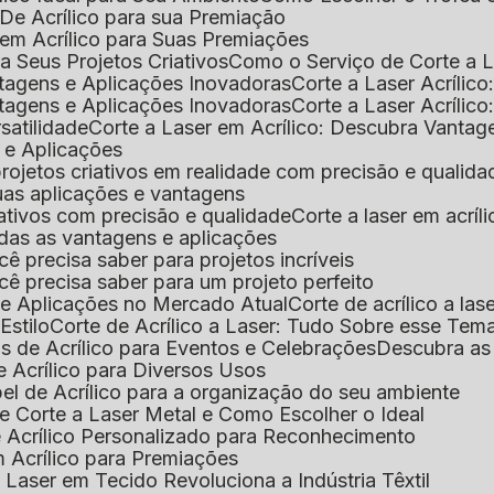
De Acrílico para sua Premiação
 em Acrílico para Suas Premiações
a Seus Projetos Criativos
Como o Serviço de Corte a L
antagens e Aplicações Inovadoras
Corte a Laser Acríli
antagens e Aplicações Inovadoras
Corte a Laser Acrílic
rsatilidade
Corte a Laser em Acrílico: Descubra Vantag
s e Aplicações
 projetos criativos em realidade com precisão e qualida
 suas aplicações e vantagens
criativos com precisão e qualidade
Corte a laser em acrí
todas as vantagens e aplicações
ocê precisa saber para projetos incríveis
você precisa saber para um projeto perfeito
ns e Aplicações no Mercado Atual
Corte de acrílico a l
Estilo
Corte de Acrílico a Laser: Tudo Sobre esse Tem
s de Acrílico para Eventos e Celebrações
Descubra a
 Acrílico para Diversos Usos
el de Acrílico para a organização do seu ambiente
e Corte a Laser Metal e Como Escolher o Ideal
e Acrílico Personalizado para Reconhecimento
m Acrílico para Premiações
 Laser em Tecido Revoluciona a Indústria Têxtil