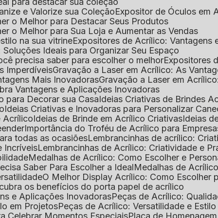
deal para destacar sua coleção
ganize e Valorize sua Coleção
Expositor de Óculos em Ac
lher o Melhor para Destacar Seus Produtos
lher o Melhor para Sua Loja e Aumentar as Vendas
stilo na sua vitrine
Expositores de Acrílico: Vantagens
e: Soluções Ideais para Organizar Seu Espaço
você precisa saber para escolher o melhor
Expositores d
as Imperdíveis
Gravação a Laser em Acrílico: As Vanta
antagens Mais Inovadoras
Gravação a Laser em Acríli
ubra Vantagens e Aplicações Inovadoras
ico para Decorar sua Casa
Ideias Criativas de Brindes Ac
co
Ideias Criativas e Inovadoras para Personalizar Cane
 Acrílico
Ideias de Brinde em Acrílico Criativas
Ideias d
reender
Importância do Troféu de Acrílico para Empresa
para todas as ocasiões
Lembrancinhas de acrílico: Cria
 Incríveis
Lembrancinhas de Acrílico: Criatividade e P
bilidade
Medalhas de Acrílico: Como Escolher e Person
recisa Saber Para Escolher a Ideal
Medalhas de Acrílico
rsatilidade
O Melhor Display Acrílico: Como Escolher
cubra os benefícios do porta papel de acrílico
ens e Aplicações Inovadoras
Peças de Acrílico: Qualid
tilo em Projetos
Peças de Acrílico: Versatilidade e Estil
ra Celebrar Momentos Especiais
Placa de Homenagem d