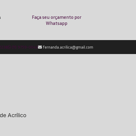
a
Faça seu orçamento por
Whatsapp
-2238
(11) 9759-0042
fernanda.acrilica@gmail.com
de Acrílico