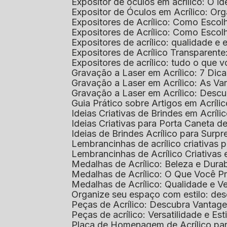
Expositor de óculos em acrílico: O i
Expositor de Óculos em Acrílico: Or
Expositores de Acrílico: Como Esco
Expositores de Acrílico: Como Esco
Expositores de acrílico: qualidade e e
Expositores de Acrílico Transparent
Expositores de acrílico: tudo o que 
Gravação a Laser em Acrílico: 7 Dic
Gravação a Laser em Acrílico: As V
Gravação a Laser em Acrílico: Desc
Guia Prático sobre Artigos em Acríl
Ideias Criativas de Brindes em Acríli
Ideias Criativas para Porta Caneta de
Ideias de Brindes Acrílico para Surp
Lembrancinhas de acrílico criativas 
Lembrancinhas de Acrílico Criativas e
Medalhas de Acrílico: Beleza e Dura
Medalhas de Acrílico: O Que Você P
Medalhas de Acrílico: Qualidade e Ve
Organize seu espaço com estilo: des
Peças de Acrílico: Descubra Vantag
Peças de acrílico: Versatilidade e Es
Placa de Homenagem de Acrílico pa