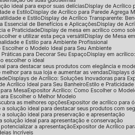
lução ideal para expor suas delícias
Display de Acrílico
dade e Estilo
Display de Acrílico para Parede Agrega
atilidade e Estilo
Display de Acrílico Transparente: Be
uia Essencial de Benefícios e Aplicações
Display de Acrí
cia e Praticidade
Display de mesa em acrílico como sol
colher e utilizar esta peça versátil
Display de Mesa em
nalidade e Estilo para Ambiente Profissional
o Escolher o Modelo Ideal para Seu Ambiente
as Práticas para Decorar Seu Espaço
Display em acríli
mo escolher o ideal
 ideal para destacar seus produtos com elegância e mod
 o melhor para sua loja e aumentar as vendas
Displays 
dade
Displays de Acrílico: Soluções Inovadoras para E
de Acrílico Ideal para Seu Banheiro
Estilo e Praticidad
o para Mesa
Expositor Acrílico: Como Escolher o Mode
s para Escolher o Melhor Modelo
descubra as melhores opções
Expositor de acrílico para 
s é a solução ideal para destacar seus produtos com seg
s é a solução ideal para preservação e apresentação
s: a solução ideal para apresentação e conservação
o potencializar a apresentação
Expositor de Acrílico pa
deias Incríveis