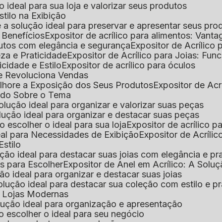
 o ideal para sua loja e valorizar seus produtos
Estilo na Exibição
 é a solução ideal para preservar e apresentar seus pro
: Benefícios
Expositor de acrílico para alimentos: Vant
rodutos com elegância e segurança
Expositor de Acrílico
eza e Praticidade
Expositor de Acrílico para Joias: Func
icidade e Estilo
Expositor de acrílico para óculos
que Revoluciona Vendas
Melhore a Exposição dos Seus Produtos
Expositor de Acr
Tudo Sobre o Tema
 solução ideal para organizar e valorizar suas peças
 solução ideal para organizar e destacar suas peças
mo escolher o ideal para sua loja
Expositor de acrílico 
deal para Necessidades de Exibição
Expositor de Acríli
Estilo
lução ideal para destacar suas joias com elegância e pr
as para Escolher
Expositor de Anel em Acrílico: A Solu
ção ideal para organizar e destacar suas joias
solução ideal para destacar sua coleção com estilo e p
ra Lojas Modernas
solução ideal para organização e apresentação
mo escolher o ideal para seu negócio