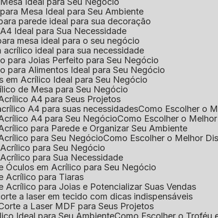
e Mesa Ideal para Seu Negócio
o para Mesa Ideal para Seu Ambiente
 para parede ideal para sua decoração
o A4 Ideal para Sua Necessidade
 para mesa ideal para o seu negócio
 acrílico ideal para sua necessidade
co para Joias Perfeito para Seu Negócio
ico para Alimentos Ideal para Seu Negócio
s em Acrílico Ideal para Seu Negócio
rílico de Mesa para Seu Negócio
Acrílico A4 para Seus Projetos
acrílico A4 para suas necessidades
Como Escolher o M
Acrílico A4 para Seu Negócio
Como Escolher o Melhor
Acrílico para Parede e Organizar Seu Ambiente
Acrílico para Seu Negócio
Como Escolher o Melhor Di
 Acrílico para Seu Negócio
 Acrílico para Sua Necessidade
de Óculos em Acrílico para Seu Negócio
 Acrílico para Tiaras
e Acrílico para Joias e Potencializar Suas Vendas
corte a laser em tecido com dicas indispensáveis
 Corte a Laser MDF para Seus Projetos
ílico Ideal para Seu Ambiente
Como Escolher o Troféu 