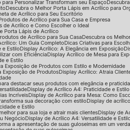
o para Personalizar Transformam seu Espaço
Descubra
ito
Descubra o Melhor Porta Lápis em Acrílico para O
eta de Acrílico para Seu Escritório
 Produtos de Acrílico para Sua Casa e Empresa
s de Acrílico e Como Escolher o Ideal
e Porta Lápis de Acrílico
Produtos de Acrílico para Sua Casa
Descubra os Melho
Acrílico: Um Guia Completo
Dicas Criativas para Escol
 e Estilo
Display Acrílico: A Elegância em Exposição
D
ilizar com Eficiência
Display Acrílico de Mesa para E
de e Estilo
 para Exposição de Produtos com Estilo e Modernidade
ara Exposição de Produtos
Display Acrílico: Atraia Clien
idade
al para destacar seus produtos com elegância e praticid
ersatilidade
Display de Acrílico A4: Praticidade e Estilo
ias Incríveis
Display de Acrílico para Mesa: Como Esc
 transforma sua decoração com estilo
Display de acríli
icidade e Estilo
melhor para sua loja e atrair mais clientes
Display de A
Seu Negócio
Display de Acrílico A4: Versatilidade e Estil
nsforma a apresentação de suas guloseimas em um verd
apresentação de suas guloseimas