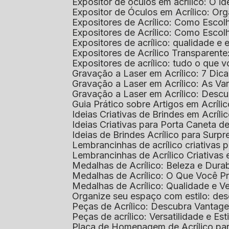
Expositor de óculos em acrílico: O i
Expositor de Óculos em Acrílico: Or
Expositores de Acrílico: Como Esco
Expositores de Acrílico: Como Esco
Expositores de acrílico: qualidade e e
Expositores de Acrílico Transparent
Expositores de acrílico: tudo o que 
Gravação a Laser em Acrílico: 7 Dic
Gravação a Laser em Acrílico: As V
Gravação a Laser em Acrílico: Desc
Guia Prático sobre Artigos em Acríl
Ideias Criativas de Brindes em Acríli
Ideias Criativas para Porta Caneta de
Ideias de Brindes Acrílico para Surp
Lembrancinhas de acrílico criativas 
Lembrancinhas de Acrílico Criativas e
Medalhas de Acrílico: Beleza e Dura
Medalhas de Acrílico: O Que Você P
Medalhas de Acrílico: Qualidade e Ve
Organize seu espaço com estilo: des
Peças de Acrílico: Descubra Vantag
Peças de acrílico: Versatilidade e Es
Placa de Homenagem de Acrílico pa