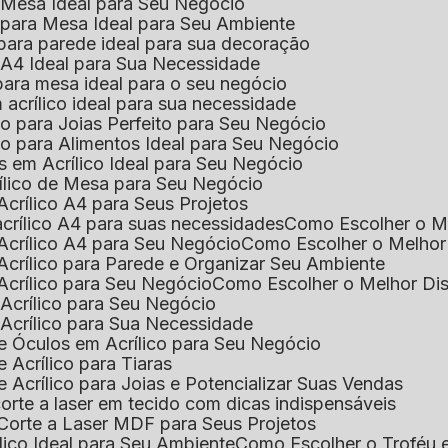
e Mesa Ideal para Seu Negócio
o para Mesa Ideal para Seu Ambiente
 para parede ideal para sua decoração
o A4 Ideal para Sua Necessidade
 para mesa ideal para o seu negócio
 acrílico ideal para sua necessidade
co para Joias Perfeito para Seu Negócio
ico para Alimentos Ideal para Seu Negócio
s em Acrílico Ideal para Seu Negócio
rílico de Mesa para Seu Negócio
Acrílico A4 para Seus Projetos
acrílico A4 para suas necessidades
Como Escolher o M
Acrílico A4 para Seu Negócio
Como Escolher o Melhor
Acrílico para Parede e Organizar Seu Ambiente
Acrílico para Seu Negócio
Como Escolher o Melhor Di
 Acrílico para Seu Negócio
 Acrílico para Sua Necessidade
de Óculos em Acrílico para Seu Negócio
 Acrílico para Tiaras
e Acrílico para Joias e Potencializar Suas Vendas
corte a laser em tecido com dicas indispensáveis
 Corte a Laser MDF para Seus Projetos
ílico Ideal para Seu Ambiente
Como Escolher o Troféu 