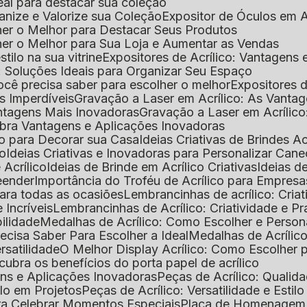
deal para destacar sua coleção
ganize e Valorize sua Coleção
Expositor de Óculos em Ac
lher o Melhor para Destacar Seus Produtos
lher o Melhor para Sua Loja e Aumentar as Vendas
stilo na sua vitrine
Expositores de Acrílico: Vantagens
e: Soluções Ideais para Organizar Seu Espaço
você precisa saber para escolher o melhor
Expositores d
as Imperdíveis
Gravação a Laser em Acrílico: As Vanta
antagens Mais Inovadoras
Gravação a Laser em Acríli
ubra Vantagens e Aplicações Inovadoras
ico para Decorar sua Casa
Ideias Criativas de Brindes Ac
co
Ideias Criativas e Inovadoras para Personalizar Cane
 Acrílico
Ideias de Brinde em Acrílico Criativas
Ideias d
reender
Importância do Troféu de Acrílico para Empresa
para todas as ocasiões
Lembrancinhas de acrílico: Cria
 Incríveis
Lembrancinhas de Acrílico: Criatividade e P
bilidade
Medalhas de Acrílico: Como Escolher e Person
recisa Saber Para Escolher a Ideal
Medalhas de Acrílico
rsatilidade
O Melhor Display Acrílico: Como Escolher
cubra os benefícios do porta papel de acrílico
ens e Aplicações Inovadoras
Peças de Acrílico: Qualid
tilo em Projetos
Peças de Acrílico: Versatilidade e Estil
ra Celebrar Momentos Especiais
Placa de Homenagem d