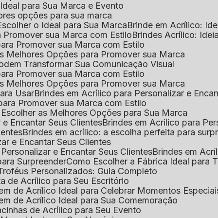
o Ideal para Sua Marca e Evento
lhores opções para sua marca
Escolher o Ideal para Sua Marca
Brinde em Acrílico: Id
ara Promover sua Marca com Estilo
Brindes Acrílico: Ide
l para Promover sua Marca com Estilo
r as Melhores Opções para Promover sua Marca
s Podem Transformar Sua Comunicação Visual
l para Promover sua Marca com Estilo
r as Melhores Opções para Promover sua Marca
 para Usar
Brindes em Acrílico para Personalizar e Enca
l para Promover sua Marca com Estilo
o Escolher as Melhores Opções para Sua Marca
r e Encantar Seus Clientes
Brindes em Acrílico para Per
ientes
Brindes em acrílico: a escolha perfeita para sur
zar e Encantar Seus Clientes
 Personalizar e Encantar Seus Clientes
Brindes em Acrí
s para Surpreender
Como Escolher a Fábrica Ideal para 
 Troféus Personalizados: Guia Completo
 de Acrílico para Seu Escritório
m de Acrílico Ideal para Celebrar Momentos Especiai
em de Acrílico Ideal para Sua Comemoração
cinhas de Acrílico para Seu Evento