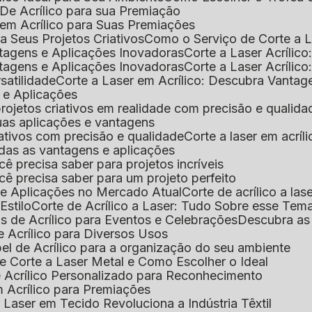
De Acrílico para sua Premiação
 em Acrílico para Suas Premiações
a Seus Projetos Criativos
Como o Serviço de Corte a L
antagens e Aplicações Inovadoras
Corte a Laser Acríli
antagens e Aplicações Inovadoras
Corte a Laser Acrílic
rsatilidade
Corte a Laser em Acrílico: Descubra Vantag
s e Aplicações
 projetos criativos em realidade com precisão e qualida
 suas aplicações e vantagens
criativos com precisão e qualidade
Corte a laser em acrí
todas as vantagens e aplicações
ocê precisa saber para projetos incríveis
você precisa saber para um projeto perfeito
ns e Aplicações no Mercado Atual
Corte de acrílico a l
Estilo
Corte de Acrílico a Laser: Tudo Sobre esse Tem
s de Acrílico para Eventos e Celebrações
Descubra a
 Acrílico para Diversos Usos
el de Acrílico para a organização do seu ambiente
e Corte a Laser Metal e Como Escolher o Ideal
e Acrílico Personalizado para Reconhecimento
m Acrílico para Premiações
 Laser em Tecido Revoluciona a Indústria Têxtil