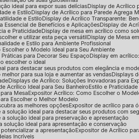
lução ideal para expor suas delícias
Display de Acrílico
dade e Estilo
Display de Acrílico para Parede Agrega
atilidade e Estilo
Display de Acrílico Transparente: Be
uia Essencial de Benefícios e Aplicações
Display de Acrí
cia e Praticidade
Display de mesa em acrílico como sol
colher e utilizar esta peça versátil
Display de Mesa em
nalidade e Estilo para Ambiente Profissional
o Escolher o Modelo Ideal para Seu Ambiente
as Práticas para Decorar Seu Espaço
Display em acríli
mo escolher o ideal
 ideal para destacar seus produtos com elegância e mod
 o melhor para sua loja e aumentar as vendas
Displays 
dade
Displays de Acrílico: Soluções Inovadoras para E
de Acrílico Ideal para Seu Banheiro
Estilo e Praticidad
o para Mesa
Expositor Acrílico: Como Escolher o Mode
s para Escolher o Melhor Modelo
descubra as melhores opções
Expositor de acrílico para 
s é a solução ideal para destacar seus produtos com seg
s é a solução ideal para preservação e apresentação
s: a solução ideal para apresentação e conservação
o potencializar a apresentação
Expositor de Acrílico pa
deias Incríveis