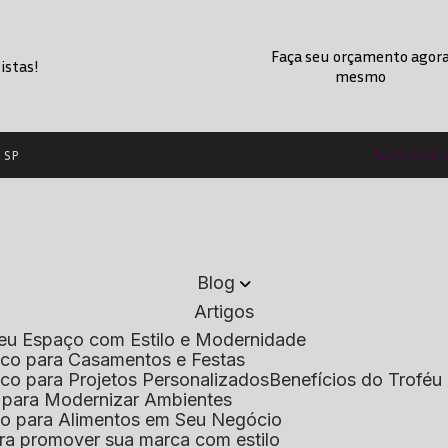
Faça seu orçamento agor
istas!
mesmo
- SP
(11) 2236
Blog
Artigos
 Seu Espaço com Estilo e Modernidade
lico para Casamentos e Festas
lico para Projetos Personalizados
Benefícios do Troféu 
do para Modernizar Ambientes
lico para Alimentos em Seu Negócio
 para promover sua marca com estilo