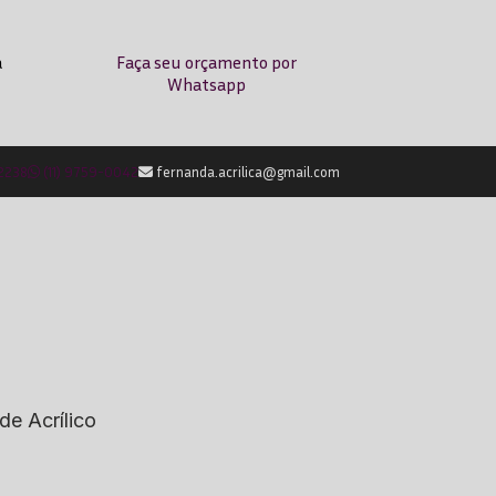
a
Faça seu orçamento por
Whatsapp
-2238
(11) 9759-0042
fernanda.acrilica@gmail.com
de Acrílico