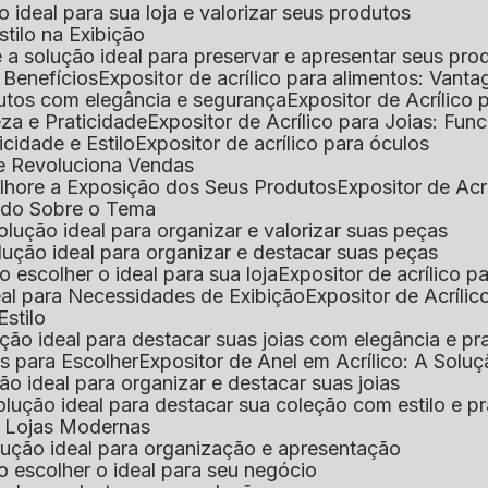
 o ideal para sua loja e valorizar seus produtos
Estilo na Exibição
 é a solução ideal para preservar e apresentar seus pro
: Benefícios
Expositor de acrílico para alimentos: Vant
rodutos com elegância e segurança
Expositor de Acrílico
eza e Praticidade
Expositor de Acrílico para Joias: Func
icidade e Estilo
Expositor de acrílico para óculos
que Revoluciona Vendas
Melhore a Exposição dos Seus Produtos
Expositor de Acr
Tudo Sobre o Tema
 solução ideal para organizar e valorizar suas peças
 solução ideal para organizar e destacar suas peças
mo escolher o ideal para sua loja
Expositor de acrílico 
deal para Necessidades de Exibição
Expositor de Acríli
Estilo
lução ideal para destacar suas joias com elegância e pr
as para Escolher
Expositor de Anel em Acrílico: A Solu
ção ideal para organizar e destacar suas joias
solução ideal para destacar sua coleção com estilo e p
ra Lojas Modernas
solução ideal para organização e apresentação
mo escolher o ideal para seu negócio